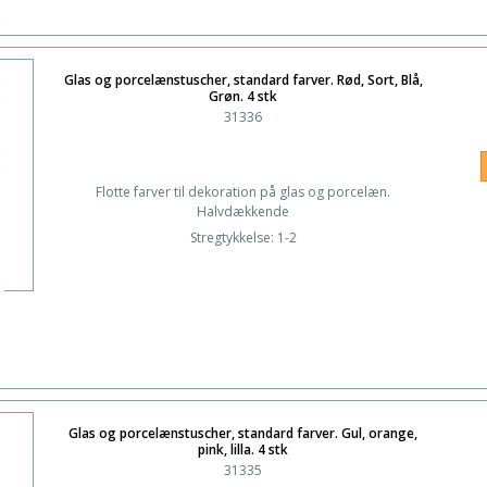
Glas og porcelænstuscher, standard farver. Rød, Sort, Blå,
Grøn. 4 stk
31336
Flotte farver til dekoration på glas og porcelæn.
Halvdækkende
Stregtykkelse: 1-2
Glas og porcelænstuscher, standard farver. Gul, orange,
pink, lilla. 4 stk
31335