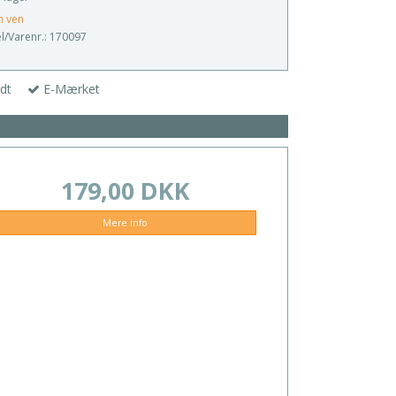
n ven
/Varenr.:
170097
dt
E-Mærket
179,00 DKK
Mere info