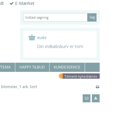
dt
E-Mærket
Søg
Din indkøbskurv er tom
/TEMA
HAPPY TILBUD
KUNDESERVICE
Tilmeld nyhedsbrev
, blomster, 1 ark. Sort