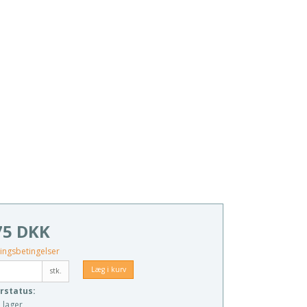
75 DKK
ingsbetingelser
Læg i kurv
stk.
rstatus:
 lager