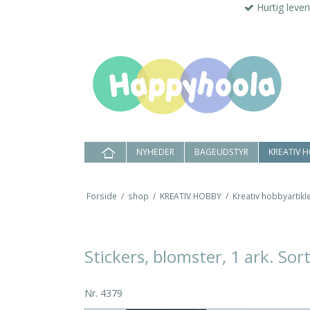
Hurtig lever
NYHEDER
BAGEUDSTYR
KREATIV 
Forside
/
shop
/
KREATIV HOBBY
/
Kreativ hobbyartikle
Stickers, blomster, 1 ark. Sor
Nr.
4379