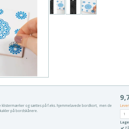
9,
Lever
e klistermærker og sættes på f.eks. hjemmelavede bordkort, men de
f kakler på bordskånere.
Lage
På