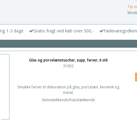
Tip e
Model
ing 1-3 dage
Gratis fragt ved køb over 500,-
Fødevaregodken
Glas og porcelænstuscher, supp. farver, 6 stk
31652
Smukke farver til dekoration på glas, porcelæn, keramik og
metal.
Semidækkende/halvdækkende