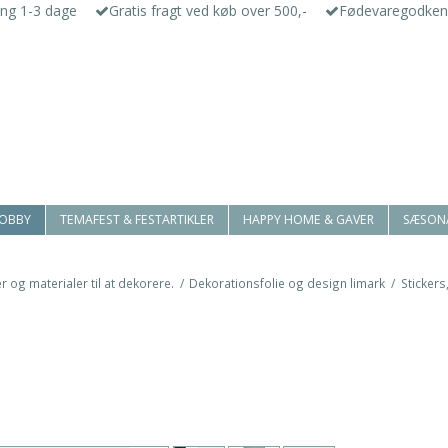
ing 1-3 dage
Gratis fragt ved køb over 500,-
Fødevaregodken
HOBBY
TEMAFEST & FESTARTIKLER
HAPPY HOME & GAVER
SÆSON
r og materialer til at dekorere.
/
Dekorationsfolie og design limark
/
Stickers
t