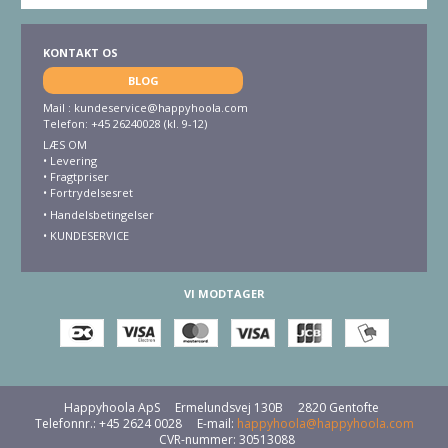
KONTAKT OS
BLOG
Mail :
kundeservice@happyhoola.com
Telefon: +45 26240028 (kl. 9-12)
LÆS OM
•
Levering
•
Fragtpriser
•
Fortrydelsesret
• Handelsbetingelser
•
KUNDESERVICE
VI MODTAGER
Happyhoola ApS
Ermelundsvej 130B
2820 Gentofte
Telefonnr.
:
+45 2624 0028
E-mail
:
happyhoola@happyhoola.com
CVR-nummer
:
30513088