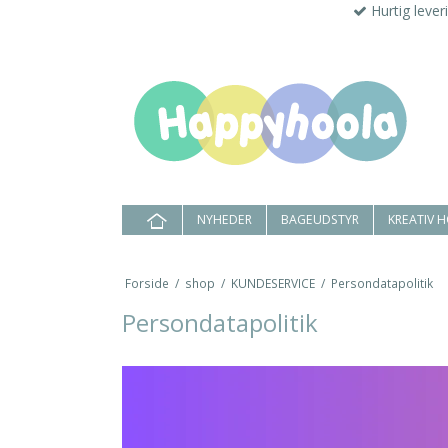
Hurtig lever
NYHEDER
BAGEUDSTYR
KREATIV 
Forside
/
shop
/
KUNDESERVICE
/
Persondatapolitik
Persondatapolitik