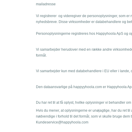
mailadresse
Vi registrerer og videregiver de personoplysninger, som er n
nyhedsbreve. Disse virksomheder er databehandlere og behan
Personoplysningerne registreres hos Happyhoola ApS og opbe
Vi samarbejder herudover med en række andre virksomhede
formål.
Vi samarbejder kun med databehandlere i EU eller i lande, de
Den dataansvarlige på happyyhoola.com er Happyhoola Ap
Du har ret til at få oplyst, hvilke oplysninger vi behandler om 
Hvis du mener, at oplysningerne er unøjagtige, har du ret til a
nødvendige i forhold til det formål, som vi skulle bruge dem 
Kundeservice@happyhoola.com