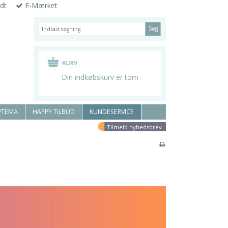
dt
E-Mærket
Søg
Din indkøbskurv er tom
/TEMA
HAPPY TILBUD
KUNDESERVICE
Tilmeld nyhedsbrev