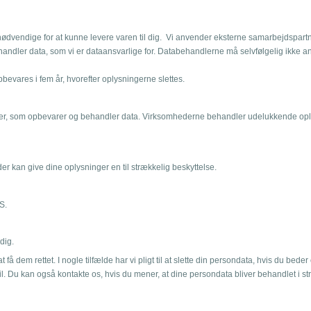
ødvendige for at kunne levere varen til dig. Vi anvender eksterne samarbejdspartnere
dler data, som vi er dataansvarlige for. Databehandlerne må selvfølgelig ikke an
vares i fem år, hvorefter oplysningerne slettes.
r, som opbevarer og behandler data. Virksomhederne behandler udelukkende oply
r kan give dine oplysninger en til strækkelig beskyttelse.
S.
dig.
t få dem rettet. I nogle tilfælde har vi pligt til at slette din persondata, hvis du be
til. Du kan også kontakte os, hvis du mener, at dine persondata bliver behandlet i str