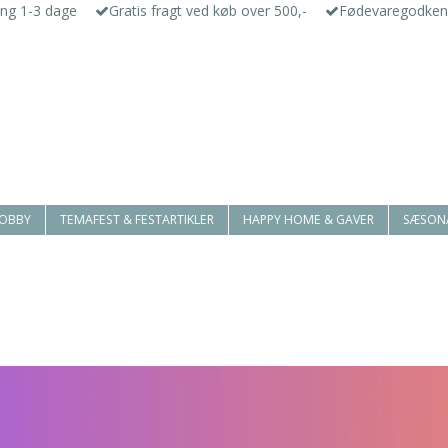
ing 1-3 dage
Gratis fragt ved køb over 500,-
Fødevaregodken
HOBBY
TEMAFEST & FESTARTIKLER
HAPPY HOME & GAVER
SÆSON