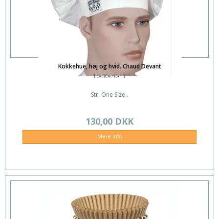
Kokkehue, høj og hvid. Chaud Devant
10-30-70-11
Str. One Size .
130,00 DKK
Mere info