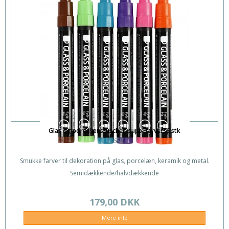
Glas og porcelænstuscher, supp. farver, 6 stk
31652
Smukke farver til dekoration på glas, porcelæn, keramik og metal.
Semidækkende/halvdækkende
179,00 DKK
Mere info