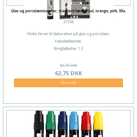
Glas og porcelænstuscher, standard farver. Gul, orange, pink, lilla.
4 stk
31335
Flotte farver til dekoration på glas og porcelæn.
Halvdækkende.
Stregtykkelse: 1-2
82,75 DKK
62,75 DKK
Mere info