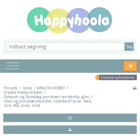
Søg
Tilmeld nyhedsbrev
Forside
/
shop
/
KREATIV HOBBY
/
Kreativ hobby til børn
/
Dekorér og farvelæg porcelæn, terrakotta, glas
/
Glas og porcelænstuscher, standard farver. Rød,
Sort, Blå, Grøn. 4 stk