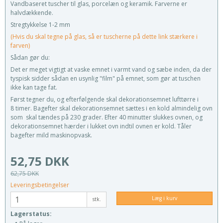
Vandbaseret tuscher til glas, porcelæn og keramik. Farverne er
halvdækkende.
Stregtykkelse 1-2 mm
(Hvis du skal tegne på glas, så er tuscherne på dette link stærkere i
farven)
Sådan gør du:
Det er meget vigtigt at vaske emnet i varmt vand og sæbe inden, da der
tyspisk sidder sådan en usynlig "film" på emnet, som gør at tuschen
ikke kan tage fat.
Først tegner du, og efterfølgende skal dekorationsemnet lufttørre i
8 timer. Bagefter skal dekorationsemnet sættes i en kold almindelig ovn
som skal tændes på 230 grader. Efter 40 minutter slukkes ovnen, og
dekorationsemnet hærder i lukket ovn indtil ovnen er kold. Tåler
bagefter mild maskinopvask.
52,75 DKK
62,75 DKK
Leveringsbetingelser
Læg i kurv
stk.
Lagerstatus: