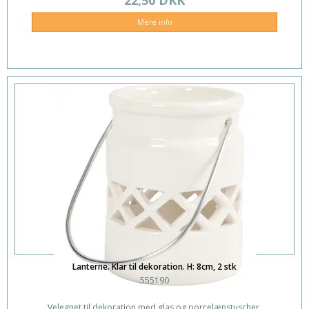
22,50 DKK
Mere info
Lanterne. Klar til dekoration. H: 8cm, 2 stk
555190
Velegnet til dekoration med glas og porcelænstuscher.