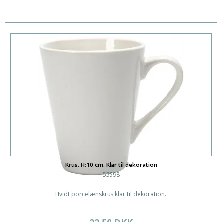
Krus. H:10 cm. Klar til dekoration
55598
Hvidt porcelænskrus klar til dekoration.