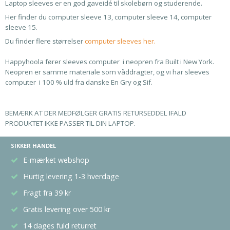
Laptop sleeves er en god gaveidé til skolebørn og studerende.
Her finder du computer sleeve 13, computer sleeve 14, computer
sleeve 15.
Du finder flere størrelser
computer sleeves her.
Happyhoola fører sleeves computer i neopren fra Built i New York.
Neopren er samme materiale som våddragter, og vi har sleeves
computer i 100 % uld fra danske En Gry og Sif.
BEMÆRK AT DER MEDFØLGER GRATIS RETURSEDDEL IFALD
PRODUKTET IKKE PASSER TIL DIN LAPTOP.
SIKKER HANDEL
E-mærket webshop
Hurtig levering 1-3 hverdage
Fragt fra 39 kr
Gratis levering over 500 kr
14 dages fuld returret