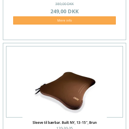
389,00 DKK
249,00 DKK
Mere info
Sleeve til bærbar. Built NY, 13-15'', Brun
120-30-35