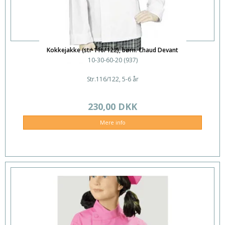
Kokkejakke (str 116/122), børn. Chaud Devant
10-30-60-20 (937)
Str.116/122, 5-6 år
230,00 DKK
Mere info