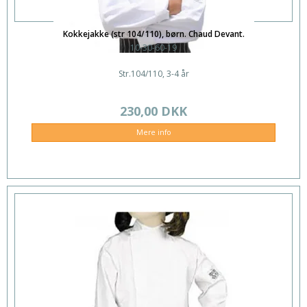
Kokkejakke (str 104/110), børn. Chaud Devant.
10-30-60-19
Str.104/110, 3-4 år
230,00 DKK
Mere info