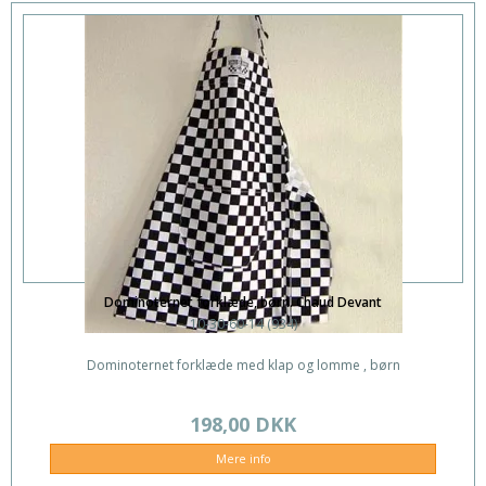
Dominoternet forklæde, børn. Chaud Devant
10-30-60-14 (934)
Dominoternet forklæde med klap og lomme , børn
198,00 DKK
Mere info