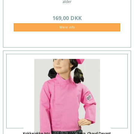
alder
169,00 DKK
Mere info
Kokkejakke (str 104/110), PINK, børn. Chaud Devant