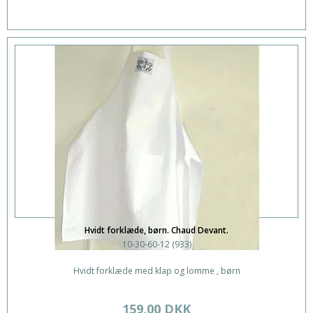
Hvidt forklæde, børn. Chaud Devant.
10-30-60-12 (933)
Hvidt forklæde med klap og lomme , børn
159,00 DKK