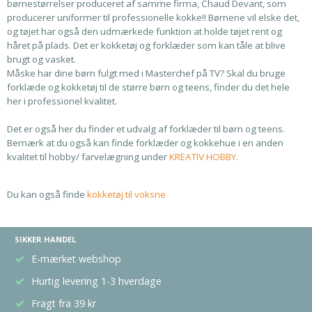
børnestørrelser produceret af samme firma, Chaud Devant, som
producerer uniformer til professionelle kokke!! Børnene vil elske det,
og tøjet har også den udmærkede funktion at holde tøjet rent og
håret på plads. Det er kokketøj og forklæder som kan tåle at blive
brugt og vasket.
Måske har dine børn fulgt med i Masterchef på TV? Skal du bruge
forklæde og kokketøj til de større børn og teens, finder du det hele
her i professionel kvalitet.
Det er også her du finder et udvalg af forklæder til børn og teens.
Bemærk at du også kan finde forklæder og kokkehue i en anden
kvalitet til hobby/ farvelægning under
KREATIV HOBBY.
Du kan også finde
kokketøj til voksne
SIKKER HANDEL
E-mærket webshop
Hurtig levering 1-3 hverdage
Fragt fra 39 kr