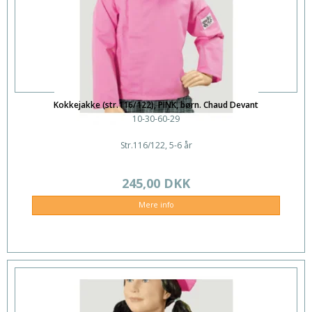
Kokkejakke (str.116/122), PINK, børn. Chaud Devant
10-30-60-29
Str.116/122, 5-6 år
245,00 DKK
Mere info