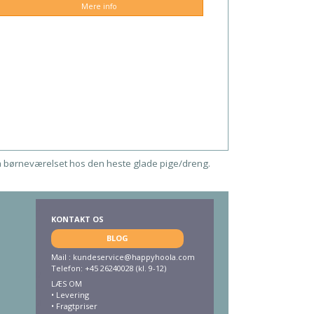
Mere info
å børneværelset hos den heste glade pige/dreng.
KONTAKT OS
BLOG
Mail :
kundeservice@happyhoola.com
Telefon: +45 26240028 (kl. 9-12)
LÆS OM
•
Levering
•
Fragtpriser