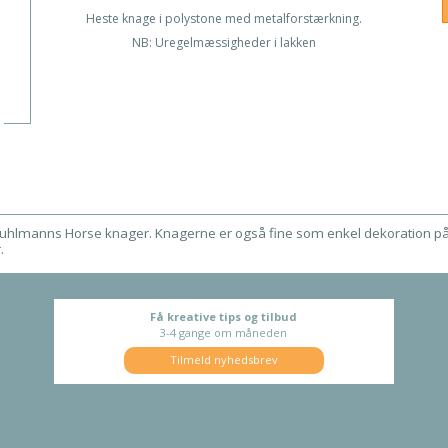
Heste knage i polystone med metalforstærkning.
NB: Uregelmæssigheder i lakken
ed Puhlmanns Horse knager. Knagerne er også fine som enkel dekoration p
.
Få kreative tips og tilbud
3-4 gange om måneden
Tilmeld nyhedsbrev