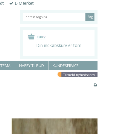
dt
E-Mærket
Søg
Din indkøbskurv er tom
/TEMA
HAPPY TILBUD
KUNDESERVICE
Tilmeld nyhedsbrev