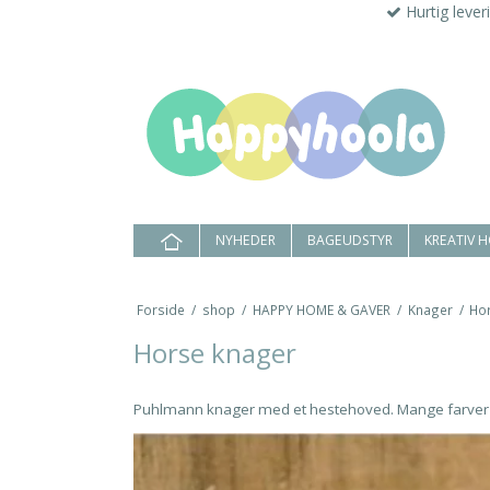
Hurtig lever
NYHEDER
BAGEUDSTYR
KREATIV 
Forside
/
shop
/
HAPPY HOME & GAVER
/
Knager
/
Ho
Horse knager
Puhlmann knager med et hestehoved. Mange farver 