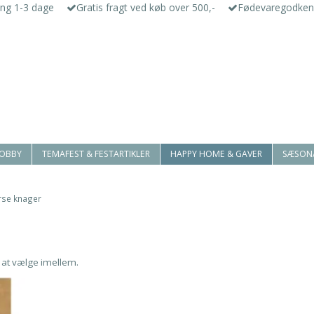
ing 1-3 dage
Gratis fragt ved køb over 500,-
Fødevaregodken
HOBBY
TEMAFEST & FESTARTIKLER
HAPPY HOME & GAVER
SÆSON
rse knager
at vælge imellem.