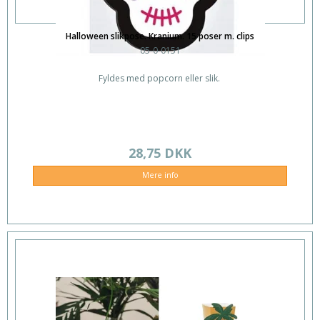
Halloween slikpose. Kranium. 15 poser m. clips
05-0-0151
Fyldes med popcorn eller slik.
28,75 DKK
Mere info