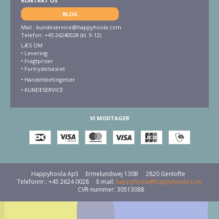
KONTAKT OS
BLOG
Mail :
kundeservice@happyhoola.com
Telefon: +45 26240028 (kl. 9-12)
LÆS OM
•
Levering
•
Fragtpriser
•
Fortrydelsesret
• Handelsbetingelser
•
KUNDESERVICE
VI MODTAGER
Happyhoola ApS
Ermelundsvej 130B
2820 Gentofte
Telefonnr.
:
+45 2624 0028
E-mail
:
happyhoola@happyhoola.com
CVR-nummer
:
30513088