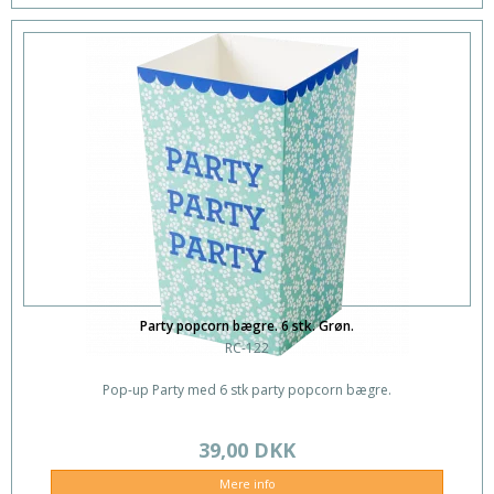
Party popcorn bægre. 6 stk. Grøn.
RC-122
Pop-up Party med 6 stk party popcorn bægre.
39,00 DKK
Mere info