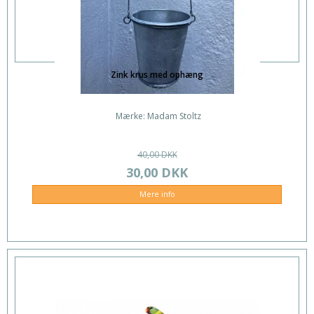
Zink krus med ophæng
140-32-26
Mærke: Madam Stoltz
40,00 DKK
30,00 DKK
Mere info