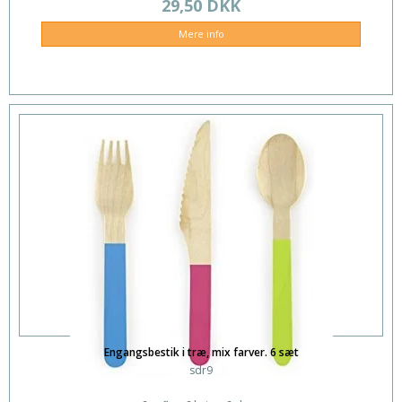
29,50 DKK
Mere info
Engangsbestik i træ, mix farver. 6 sæt
sdr9