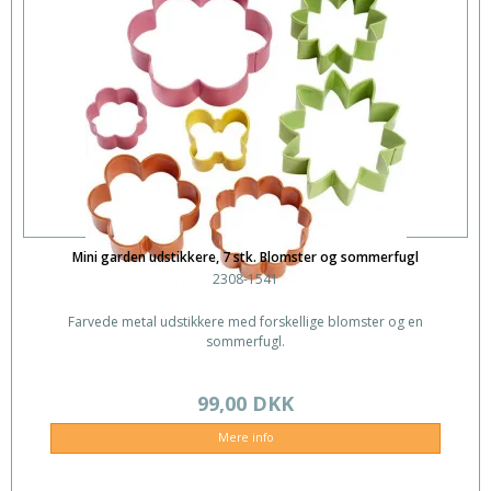
Mini garden udstikkere, 7 stk. Blomster og sommerfugl
2308-1541
Farvede metal udstikkere med forskellige blomster og en
sommerfugl.
99,00 DKK
Mere info