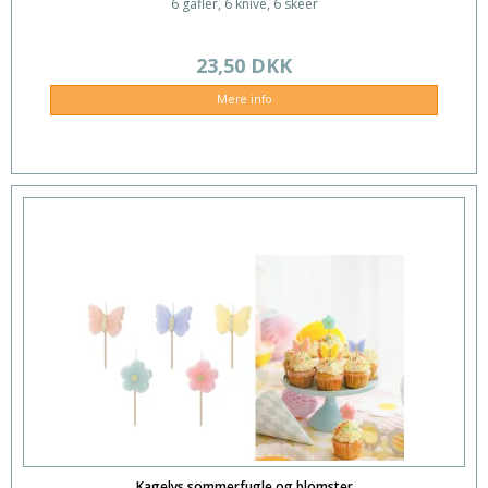
6 gafler, 6 knive, 6 skeer
23,50 DKK
Mere info
Kagelys sommerfugle og blomster