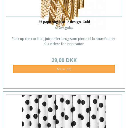
25 papir sugerør. 2 design. Guld
straw-golxc
Funk up din cocktail, juice eller brug som pinde til fx skumfiduser.
Klik videre for inspiration
29,00 DKK
Mere info