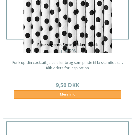
Papir sugerør. Sorte prikker. 10 stk
spp2-008
Funk up din cocktail, juice eller brug som pinde til fx skumfiduser.
Klik videre for inspiration
9,50 DKK
Mere info