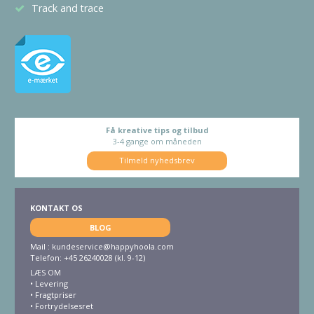
Track and trace
Få kreative tips og tilbud
3-4 gange om måneden
Tilmeld nyhedsbrev
KONTAKT OS
BLOG
Mail :
kundeservice@happyhoola.com
Telefon: +45 26240028 (kl. 9-12)
LÆS OM
•
Levering
•
Fragtpriser
•
Fortrydelsesret