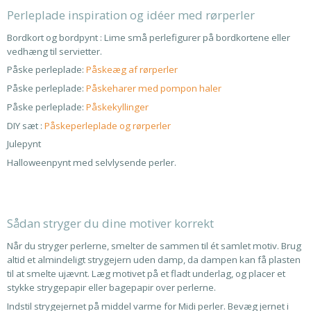
Perleplade inspiration og idéer med rørperler
Bordkort og bordpynt : Lime små perlefigurer på bordkortene eller
vedhæng til servietter.
Påske perleplade:
Påskeæg af rørperler
Påske perleplade:
Påskeharer med pompon haler
Påske perleplade:
Påskekyllinger
DIY sæt :
Påskeperleplade og rørperler
Julepynt
Halloweenpynt med selvlysende perler.
Sådan stryger du dine motiver korrekt
Når du stryger perlerne, smelter de sammen til ét samlet motiv. Brug
altid et almindeligt strygejern uden damp, da dampen kan få plasten
til at smelte ujævnt. Læg motivet på et fladt underlag, og placer et
stykke strygepapir eller bagepapir over perlerne.
Indstil strygejernet på middel varme for Midi perler. Bevæg jernet i