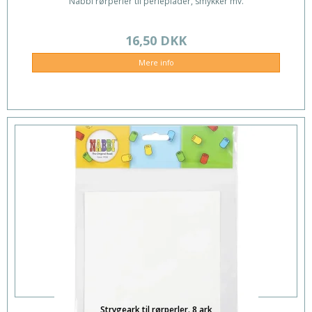
Nabbi rørperler til perleplader, smykker mv.
16,50 DKK
Mere info
Strygeark til rørperler. 8 ark