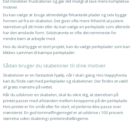
Det mindsker frustrationer og gør det muligt at lave mere komplekse
motiver.
Du kan vælge at bruge almindelige firkantede plader og selv bygge
formen ud fra en skabelon. Det giver ofte mere frihed til at justere
størrelsen på dit motiv eller du kan vælge en perleplade som allerede
har den ønskede form. Sidstnævnte er ofte det nemmeste for
mindre børn at arbejde med.
Hvis du skal bygge et stort projekt, kan du vælge perleplader som kan
klikkes sammen til kæmpe perleplader.
Sådan bruger du skabeloner til dine motiver
Skabeloner er en fantastisk hjælp, når I skal i gang. Hos Happyhoola
kan du finde sæt med perleplader og skabeloner. Der findes et væld
af gratis mønstre på nettet.
Når du udskriver en skabelon, skal du sikre dig, at størrelsen på
printet passer med afstanden mellem knopperne på din perleplade.
Hvis printet er for småt eller for stort, vil perlerne ikke passe over
mønsteret. En god tommelfingerregel er at udskrive i 100 procent
størrelse uden skalering i printerindstillingerne.