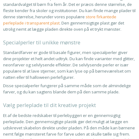
standardvalget til børn fra fem år. Det er præcis denne størrelse, de
fleste kender fra skoler og institutioner. Du kan finde mange plader til
denne størrelse, herunder vores populære
store firkantede
perleplade i transparent plast
. Den gennemsigtige plast gør det
utrolig nemt at lægge pladen direkte oven på et trykt mønster.
Specialperler til unikke mønstre
Standardfarver er gode til basale figurer, men specialperler giver
dine projekter et helt andet udtryk. Du kan finde varianter med glitter,
neonfarver og selvlysende effekter. De selvlysende perler er især
populære til at lave stjerner, som kan lyse op på børneværelset om
natten eller til halloween perlefigurer.
Disse specialperler fungerer på samme måde som de almindelige
farver, og du kan sagtens blande dem på den samme plade.
Vælg perleplade til dit kreative projekt
Et af de bedste redskaber til perlebyggeri er en gennemsigtig
perleplade. Den gennemsigtige plastik gør det muligt at lægge en
udskrevet skabelon direkte under pladen. På den måde kan børnene
nemt følge mønsteret farve for farve uden at skulle tælle sig frem.