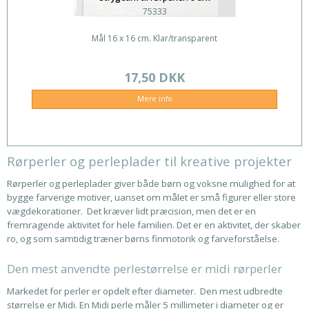
75333
Mål 16 x 16 cm. Klar/transparent
17,50 DKK
Mere info
Rørperler og perleplader til kreative projekter
Rørperler og perleplader giver både børn og voksne mulighed for at
bygge farverige motiver, uanset om målet er små figurer eller store
vægdekorationer. Det kræver lidt præcision, men det er en
fremragende aktivitet for hele familien. Det er en aktivitet, der skaber
ro, og som samtidig træner børns finmotorik og farveforståelse.
Den mest anvendte perlestørrelse er midi rørperler
Markedet for perler er opdelt efter diameter. Den mest udbredte
størrelse er Midi. En Midi perle måler 5 millimeter i diameter og er