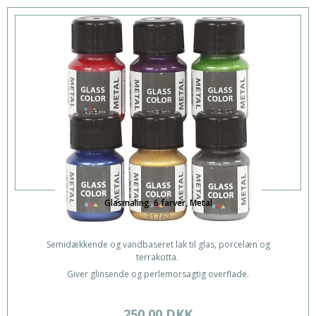
Glasmaling. 6 farver, Metal
31762
Semidækkende og vandbaseret lak til glas, porcelæn og
terrakotta.
Giver glinsende og perlemorsagtig overflade.
250,00 DKK