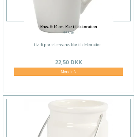
Krus. H:10 cm. Klar til dekoration
55598
Hvidt porcelænskrus klar til dekoration.
22,50 DKK
Mere info