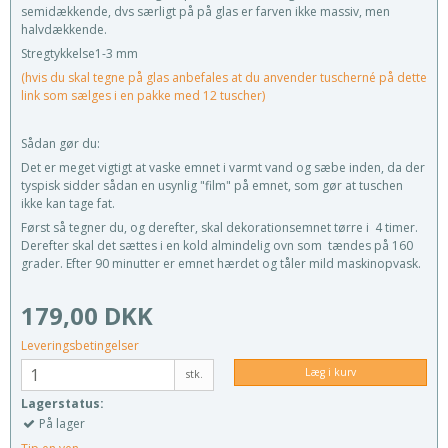
semidækkende, dvs særligt på på glas er farven ikke massiv, men
halvdækkende.
Stregtykkelse1-3 mm
(hvis du skal tegne på glas anbefales at du anvender tuscherné på dette
link som sælges i en pakke med 12 tuscher)
Sådan gør du:
Det er meget vigtigt at vaske emnet i varmt vand og sæbe inden, da der
tyspisk sidder sådan en usynlig "film" på emnet, som gør at tuschen
ikke kan tage fat.
Først så tegner du, og derefter, skal dekorationsemnet tørre i 4 timer.
Derefter skal det sættes i en kold almindelig ovn som tændes på 160
grader. Efter 90 minutter er emnet hærdet og tåler mild maskinopvask.
179,00 DKK
Leveringsbetingelser
Læg i kurv
stk.
Lagerstatus:
På lager