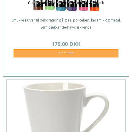
Glas og porcelænstuscher, supp. farver, 6 stk
31652
Smukke farver til dekoration på glas, porcelæn, keramik og metal.
Semidækkende/halvdækkende
179,00 DKK
Mere info