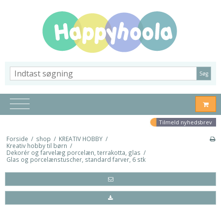
Søg
Tilmeld nyhedsbrev
Forside
/
shop
/
KREATIV HOBBY
/
Kreativ hobby til børn
/
Dekorér og farvelæg porcelæn, terrakotta, glas
/
Glas og porcelænstuscher, standard farver, 6 stk