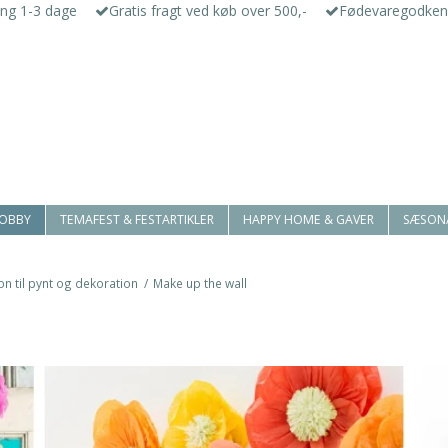
ing 1-3 dage
Gratis fragt ved køb over 500,-
Fødevaregodken
HOBBY
TEMAFEST & FESTARTIKLER
HAPPY HOME & GAVER
SÆSON
ion til pynt og dekoration
/
Make up the wall