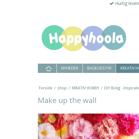
Hurtig lever
NYHEDER
BAGEUDSTYR
KREATIV 
Forside
/
shop
/
KREATIV HOBBY
/
DIY Bolig - Inspirat
Make up the wall