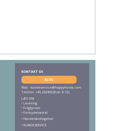
KONTAKT OS
BLOG
Mail :
kundeservice@happyhoola.com
Telefon: +45 26240028 (kl. 9-12)
LÆS OM
•
Levering
•
Fragtpriser
•
Fortrydelsesret
• Handelsbetingelser
•
KUNDESERVICE