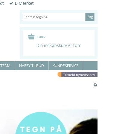
dt
E-Mærket
Søg
Din indkøbskurv er tom
/TEMA
HAPPY TILBUD
KUNDESERVICE
Tilmeld nyhedsbrev