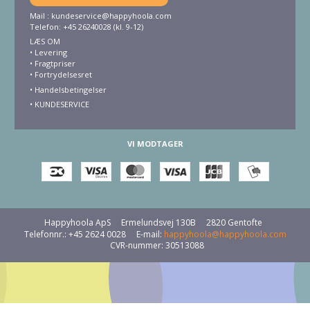
Mail :
kundeservice@happyhoola.com
Telefon: +45 26240028 (kl. 9-12)
LÆS OM
•
Levering
•
Fragtpriser
•
Fortrydelsesret
• Handelsbetingelser
•
KUNDESERVICE
VI MODTAGER
Happyhoola ApS
Ermelundsvej 130B
2820 Gentofte
Telefonnr.
:
+45 2624 0028
E-mail
:
happyhoola@happyhoola.com
CVR-nummer
:
30513088