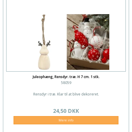
Juleophæng, Rensdyr. træ. H 7 cm. 1 stk.
58059
Rensdyr i træ. Klar til at blive dekoreret.
24,50 DKK
Mere info