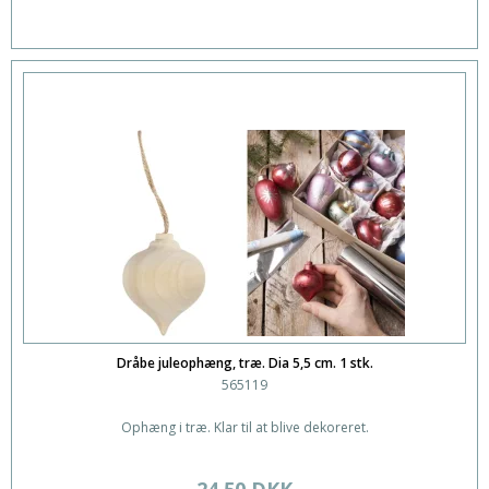
Dråbe juleophæng, træ. Dia 5,5 cm. 1 stk.
565119
Ophæng i træ. Klar til at blive dekoreret.
24,50 DKK