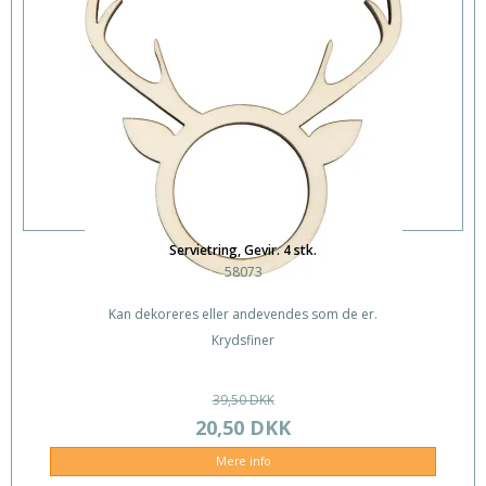
Servietring, Gevir. 4 stk.
58073
Kan dekoreres eller andevendes som de er.
Krydsfiner
39,50 DKK
20,50 DKK
Mere info