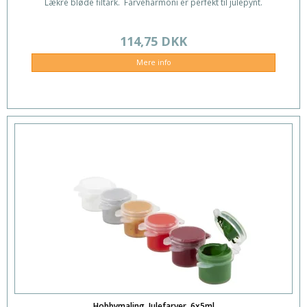
Lækre bløde filtark. Farveharmoni er perfekt til julepynt.
114,75 DKK
Mere info
Hobbymaling, Julefarver. 6x5ml