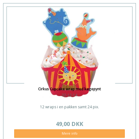
Cirkus Cupcake wrap med kagepynt
32-12-14
12 wraps i en pakken samt 24 pix.
49,00 DKK
Mere info