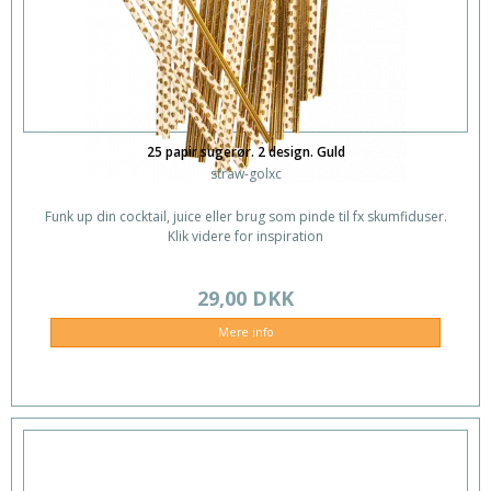
25 papir sugerør. 2 design. Guld
straw-golxc
Funk up din cocktail, juice eller brug som pinde til fx skumfiduser.
Klik videre for inspiration
29,00 DKK
Mere info