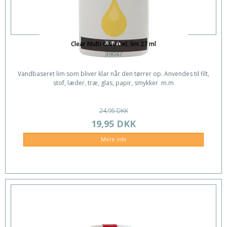
Clear Multi Glue Gel, lim 27 ml
39047
Vandbaseret lim som bliver klar når den tørrer op. Anvendes til filt,
stof, læder, træ, glas, papir, smykker m.m
24,95 DKK
19,95 DKK
Mere info