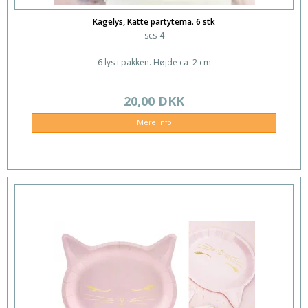
Kagelys, Katte partytema. 6 stk
scs-4
6 lys i pakken. Højde ca 2 cm
20,00 DKK
Mere info