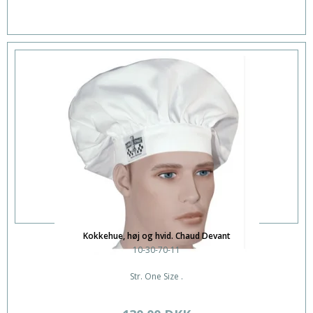
Kokkehue, høj og hvid. Chaud Devant
10-30-70-11
Str. One Size .