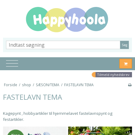
Søg
Tilmeld nyhedsbrev
Forside
/
shop
/
SÆSON/TEMA
/
FASTELAVN TEMA
FASTELAVN TEMA
Kagepynt , hobbyartikler til hjemmelavet fastelavnspynt og
festartikler.