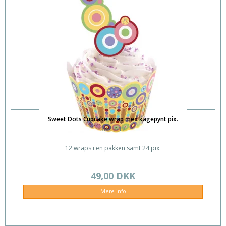
Sweet Dots Cupcake wrap med kagepynt pix.
32-12-12
12 wraps i en pakken samt 24 pix.
49,00 DKK
Mere info