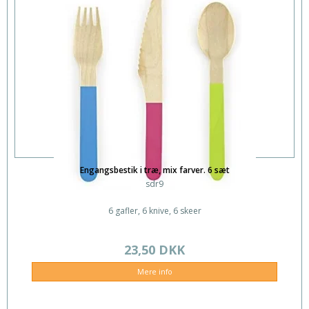
Engangsbestik i træ, mix farver. 6 sæt
sdr9
6 gafler, 6 knive, 6 skeer
23,50 DKK
Mere info