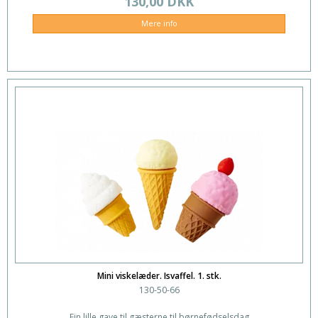
130,00 DKK
Mere info
Mini viskelæder. Isvaffel. 1. stk.
130-50-66
Fin lille gave til gæsterne til børnefødselsdag