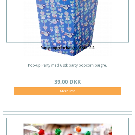
Party popcorn bægre. 6 stk. Blå
RC-124
Pop-up Party med 6 stk party popcorn bægre.
39,00 DKK
Mere info