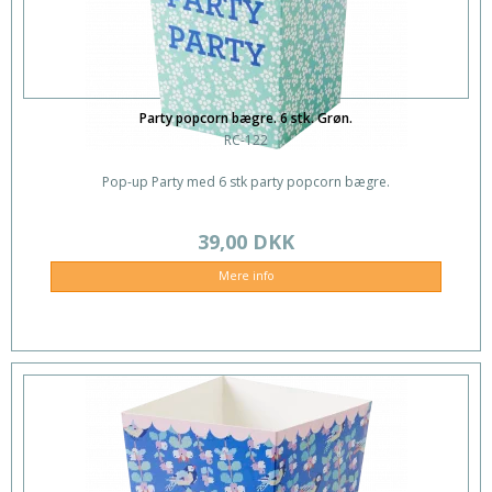
Party popcorn bægre. 6 stk. Grøn.
RC-122
Pop-up Party med 6 stk party popcorn bægre.
39,00 DKK
Mere info