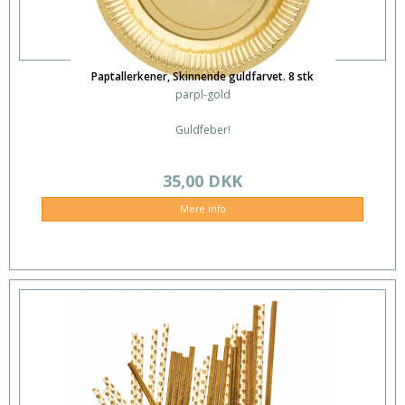
Paptallerkener, Skinnende guldfarvet. 8 stk
parpl-gold
Guldfeber!
35,00 DKK
Mere info