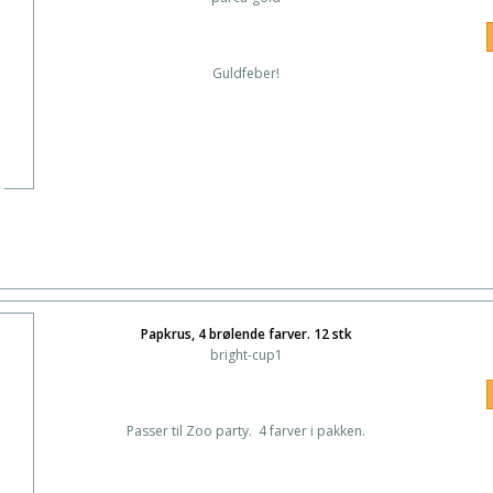
Guldfeber!
Papkrus, 4 brølende farver. 12 stk
bright-cup1
Passer til Zoo party. 4 farver i pakken.