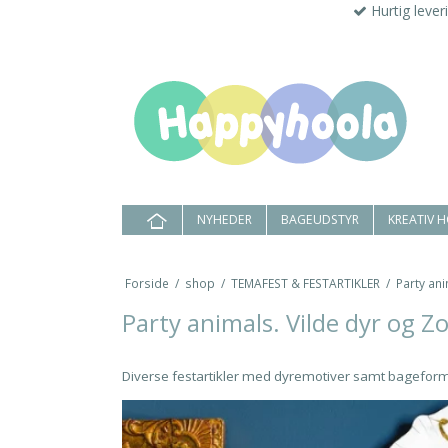
Hurtig lever
NYHEDER
BAGEUDSTYR
KREATIV 
Forside
/
shop
/
TEMAFEST & FESTARTIKLER
/
Party ani
Party animals. Vilde dyr og Z
Diverse festartikler med dyremotiver samt bagefor