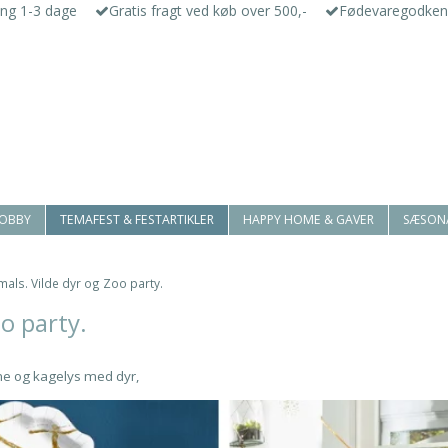
ing 1-3 dage
Gratis fragt ved køb over 500,-
Fødevaregodken
HOBBY
TEMAFEST & FESTARTIKLER
HAPPY HOME & GAVER
SÆSON
mals. Vilde dyr og Zoo party.
oo party.
me og kagelys med dyr,