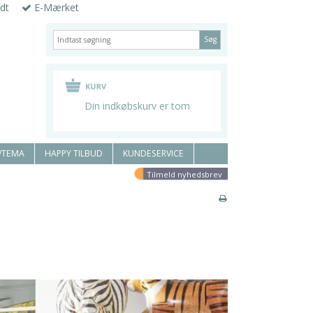
dt
E-Mærket
Søg
Din indkøbskurv er tom
/TEMA
HAPPY TILBUD
KUNDESERVICE
Tilmeld nyhedsbrev