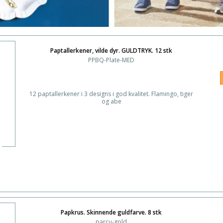
Paptallerkener, vilde dyr. GULDTRYK. 12 stk
PPBQ-Plate-MED
12 paptallerkener i 3 designs i god kvalitet. Flamingo, tiger
og abe
Papkrus. Skinnende guldfarve. 8 stk
parcu-gold