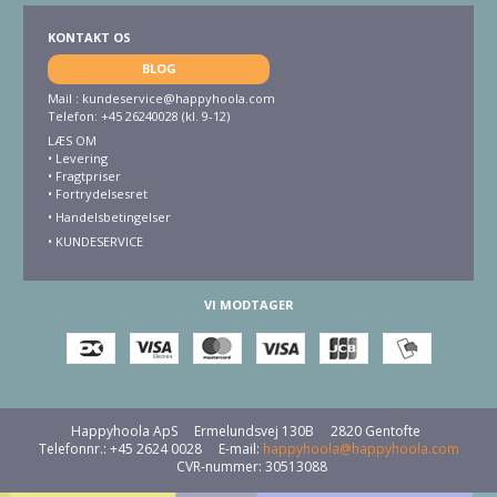
KONTAKT OS
BLOG
Mail :
kundeservice@happyhoola.com
Telefon: +45 26240028 (kl. 9-12)
LÆS OM
•
Levering
•
Fragtpriser
•
Fortrydelsesret
• Handelsbetingelser
•
KUNDESERVICE
VI MODTAGER
Happyhoola ApS
Ermelundsvej 130B
2820 Gentofte
Telefonnr.
:
+45 2624 0028
E-mail
:
happyhoola@happyhoola.com
CVR-nummer
:
30513088