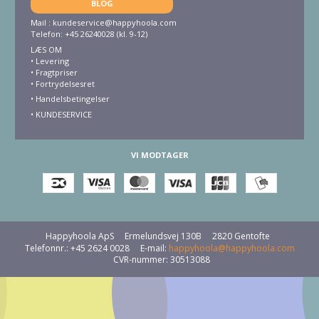
BLOG
Mail :
kundeservice@happyhoola.com
Telefon: +45 26240028 (kl. 9-12)
LÆS OM
•
Levering
•
Fragtpriser
•
Fortrydelsesret
• Handelsbetingelser
•
KUNDESERVICE
VI MODTAGER
Happyhoola ApS
Ermelundsvej 130B
2820 Gentofte
Telefonnr.
:
+45 2624 0028
E-mail
:
happyhoola@happyhoola.com
CVR-nummer
:
30513088