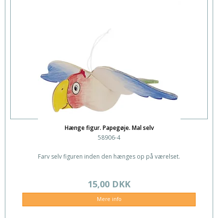
Hænge figur. Papegøje. Mal selv
58906-4
Farv selv figuren inden den hænges op på værelset.
15,00 DKK
Mere info