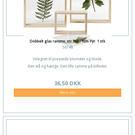
Dobbelt glas ramme, str 16x11cm. Fyr. 1 stk
56748
Velegnet til pressede blomster og blade.
Kan stå og hænge. Den lille ramme på billedet.
36,50 DKK
Mere info