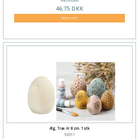
54,75 DKK
46,75 DKK
Mere info
Æg, Træ. H: 8 cm. 1 stk
56911