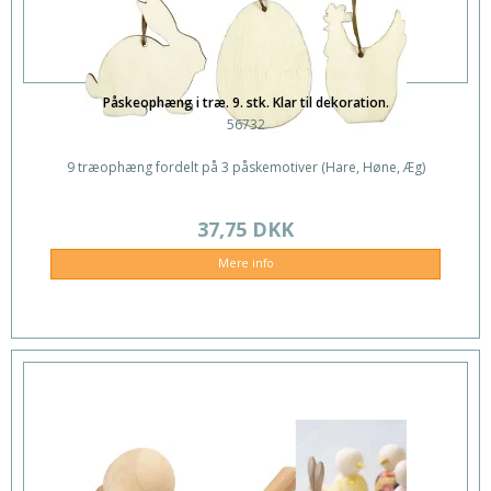
Påskeophæng i træ. 9. stk. Klar til dekoration.
56732
9 træophæng fordelt på 3 påskemotiver (Hare, Høne, Æg)
37,75 DKK
Mere info