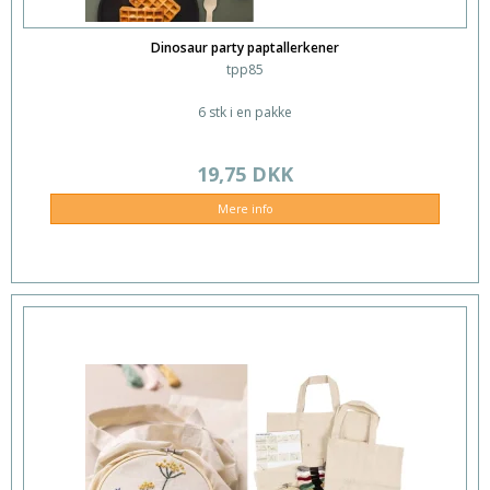
Dinosaur party paptallerkener
tpp85
6 stk i en pakke
19,75 DKK
Mere info