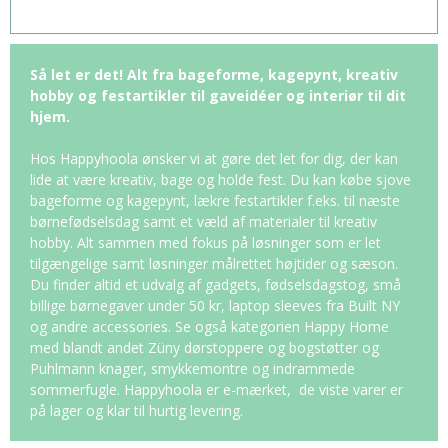
Så let er det! Alt fra bageforme, kagepynt, kreativ
hobby og festartikler til gaveidéer og interiør til dit
hjem.
Hos Happyhoola ønsker vi at gøre det let for dig, der kan
lide at være kreativ, bage og holde fest. Du kan købe sjove
bageforme og kagepynt, lækre festartikler f.eks. til næste
børnefødselsdag samt et væld af materialer til kreativ
hobby. Alt sammen med fokus på løsninger som er let
tilgængelige samt løsninger målrettet højtider og sæson.
Du finder altid et udvalg af gadgets, fødselsdagstog, små
billige børnegaver under 50 kr, laptop sleeves fra Built NY
og andre accessories. Se også kategorien Happy Home
med blandt andet Züny dørstoppere og bogstøtter og
Puhlmann knager, smykkemontre og indrammede
sommerfugle. Happyhoola er e-mærket, de viste varer er
på lager og klar til hurtig levering.