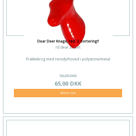
Dear Deer Knage, rød. 2. sortering!!
rd dear 2. sort
Frakkekrog med rensdyrhoved i polystone/metal
90,00 DKK
65,00 DKK
Mere info