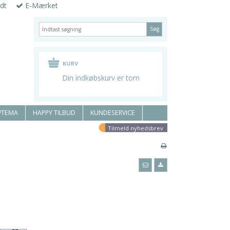
dt
E-Mærket
Søg
Din indkøbskurv er tom
/TEMA
HAPPY TILBUD
KUNDESERVICE
Tilmeld nyhedsbrev