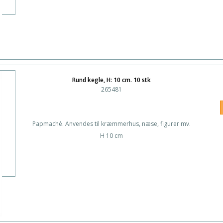
Rund kegle, H: 10 cm. 10 stk
265481
Papmaché. Anvendes til kræmmerhus, næse, figurer mv.
H 10 cm