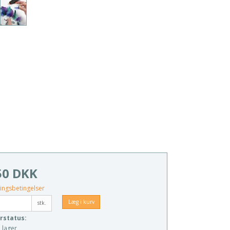
50 DKK
ingsbetingelser
Læg i kurv
stk.
rstatus:
 lager