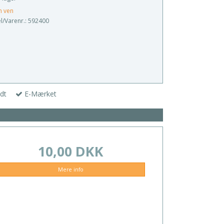
n ven
/Varenr.:
592400
dt
E-Mærket
10,00 DKK
Mere info