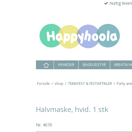
Hurtig lever
NYHEDER
BAGEUDSTYR
KREATIV 
Forside
/
shop
/
TEMAFEST & FESTARTIKLER
/
Party ani
Halvmaske, hvid. 1 stk
Nr.
4070