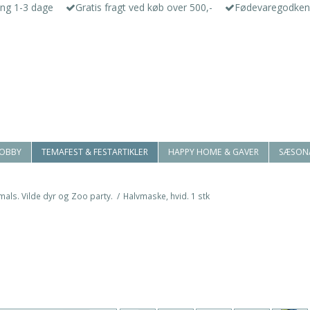
ing 1-3 dage
Gratis fragt ved køb over 500,-
Fødevaregodken
HOBBY
TEMAFEST & FESTARTIKLER
HAPPY HOME & GAVER
SÆSON
mals. Vilde dyr og Zoo party.
/
Halvmaske, hvid. 1 stk