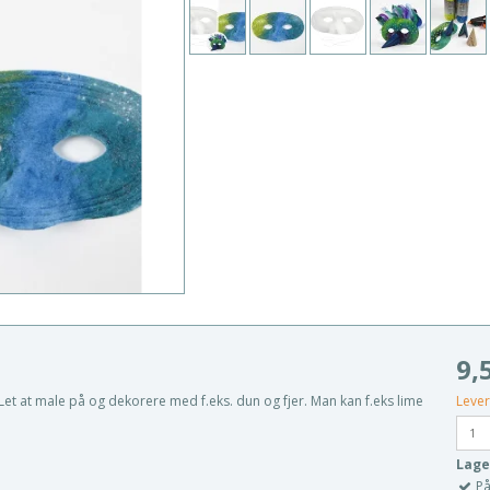
9,
Lever
et at male på og dekorere med f.eks. dun og fjer. Man kan f.eks lime
Lage
På