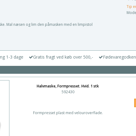
Tip e
Model
ske. Mal næsen og lim den påmasken med en limpistol
ing 1-3 dage
Gratis fragt ved køb over 500,-
Fødevaregodken
Halvmaske, Formpresset. Hvid. 1 stk
592430
Formpresset plast med velouroverflade.