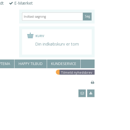
dt
E-Mærket
Søg
Din indkøbskurv er tom
/TEMA
HAPPY TILBUD
KUNDESERVICE
Tilmeld nyhedsbrev