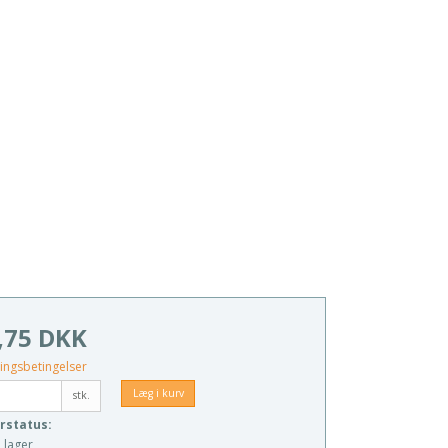
,75 DKK
ingsbetingelser
Læg i kurv
stk.
rstatus:
 lager