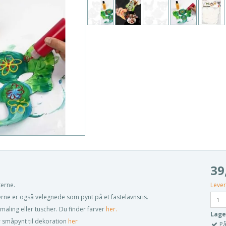
39
Lever
terne.
skerne er også velegnede som pynt på et fastelavnsris.
ling eller tuscher. Du finder farver
her.
Lage
er småpynt til dekoration
her
På