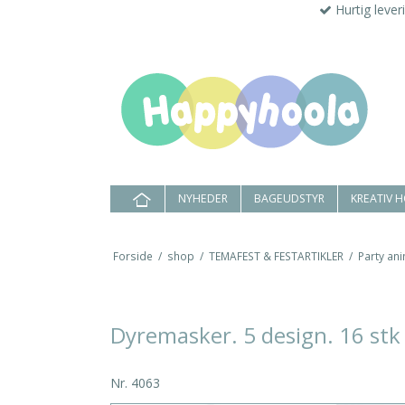
Hurtig lever
NYHEDER
BAGEUDSTYR
KREATIV 
Forside
/
shop
/
TEMAFEST & FESTARTIKLER
/
Party ani
Dyremasker. 5 design. 16 stk
Nr.
4063