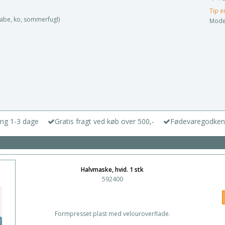
Tip e
, abe, ko, sommerfugl)
Model
ing 1-3 dage
Gratis fragt ved køb over 500,-
Fødevaregodken
Halvmaske, hvid. 1 stk
592400
Formpresset plast med velouroverflade.