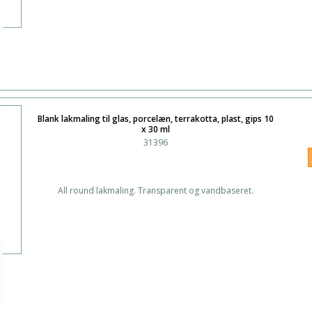
Blank lakmaling til glas, porcelæn, terrakotta, plast, gips 10
x 30 ml
31396
All round lakmaling. Transparent og vandbaseret.