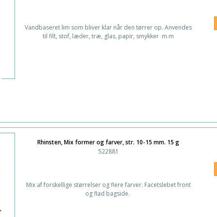
Vandbaseret lim som bliver klar når den tørrer op. Anvendes
til filt, stof, læder, træ, glas, papir, smykker m.m
Rhinsten, Mix former og farver, str. 10-15 mm. 15 g
522881
Mix af forskellige størrelser og flere farver. Facetslebet front
og flad bagside.