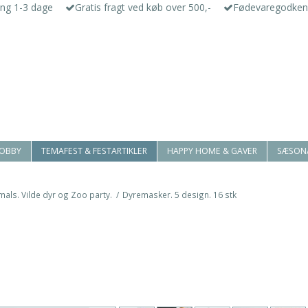
ing 1-3 dage
Gratis fragt ved køb over 500,-
Fødevaregodken
HOBBY
TEMAFEST & FESTARTIKLER
HAPPY HOME & GAVER
SÆSON
mals. Vilde dyr og Zoo party.
/
Dyremasker. 5 design. 16 stk