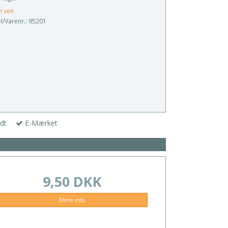
n ven
/Varenr.:
95201
dt
E-Mærket
9,50 DKK
Mere info