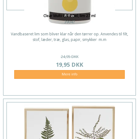
Clear Multi Glue Gel, lim 27 ml
39047
Vandbaseret lim som bliver klar når den tørrer op. Anvendes til filt,
stof, læder, træ, glas, papir, smykker m.m
24,95 DKK
19,95 DKK
Mere info