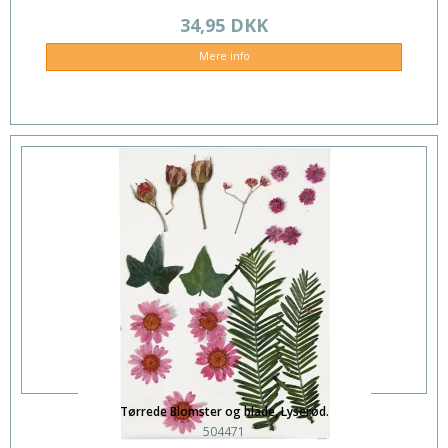
34,95 DKK
Mere info
Tørrede Blomster og blade, Lyserød.
504471