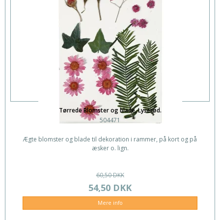
Tørrede Blomster og blade, Lyserød.
504471
Ægte blomster og blade til dekoration i rammer, på kort og på
æsker o. lign.
60,50 DKK
54,50 DKK
Mere info