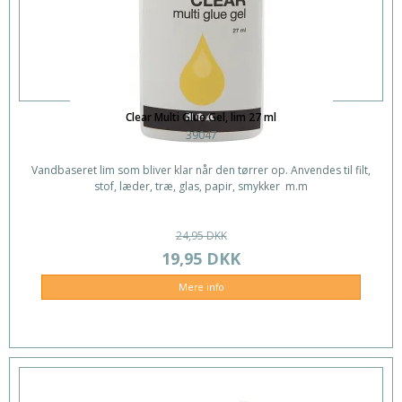
Clear Multi Glue Gel, lim 27 ml
39047
Vandbaseret lim som bliver klar når den tørrer op. Anvendes til filt,
stof, læder, træ, glas, papir, smykker m.m
24,95 DKK
19,95 DKK
Mere info