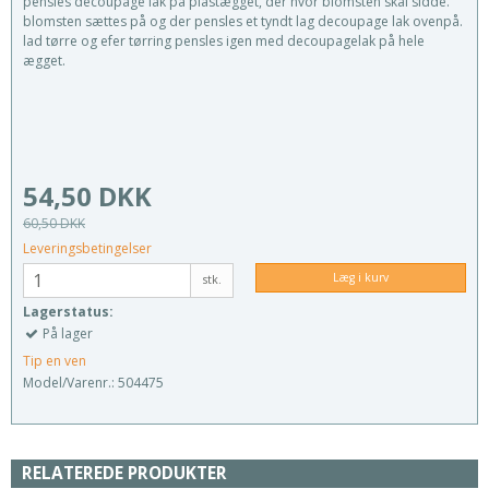
pensles decoupage lak på plastægget, der hvor blomsten skal sidde.
blomsten sættes på og der pensles et tyndt lag decoupage lak ovenpå.
lad tørre og efer tørring pensles igen med decoupagelak på hele
ægget.
54,50 DKK
60,50 DKK
Leveringsbetingelser
Læg i kurv
stk.
Lagerstatus:
På lager
Tip en ven
Model/Varenr.:
504475
RELATEREDE PRODUKTER