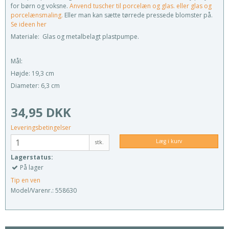
for børn og voksne.
Anvend tuscher til porcelæn og glas. eller glas og
porcelænsmaling.
Eller man kan sætte tørrede pressede blomster på.
Se ideen her
Materiale: Glas og metalbelagt plastpumpe.
Mål:
Højde: 19,3 cm
Diameter: 6,3 cm
34,95 DKK
Leveringsbetingelser
Læg i kurv
stk.
Lagerstatus:
På lager
Tip en ven
Model/Varenr.:
558630