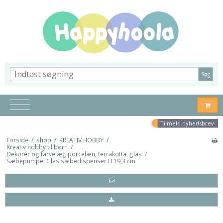
Søg
Tilmeld nyhedsbrev
Forside
/
shop
/
KREATIV HOBBY
/
Kreativ hobby til børn
/
Dekorér og farvelæg porcelæn, terrakotta, glas
/
Sæbepumpe. Glas sæbedispenser H 19,3 cm