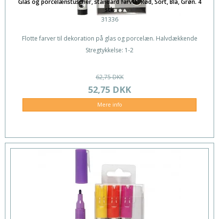
Glas og porcelænstuscher, standard farver. Rød, Sort, Blå, Grøn. 4
stk
31336
Flotte farver til dekoration på glas og porcelæn. Halvdækkende
Stregtykkelse: 1-2
62,75 DKK
52,75 DKK
Mere info