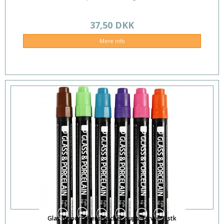
37,50 DKK
Mere info
Glas og porcelænstuscher, supp. farver, 6 stk