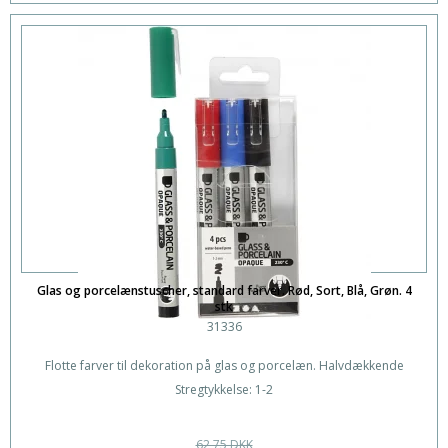
Glas og porcelænstuscher, standard farver. Rød, Sort, Blå, Grøn. 4
stk
31336
Flotte farver til dekoration på glas og porcelæn. Halvdækkende
Stregtykkelse: 1-2
62,75 DKK