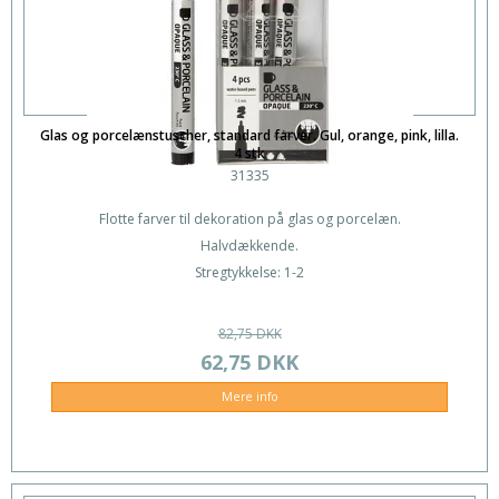
Glas og porcelænstuscher, standard farver. Gul, orange, pink, lilla.
4 stk
31335
Flotte farver til dekoration på glas og porcelæn.
Halvdækkende.
Stregtykkelse: 1-2
82,75 DKK
62,75 DKK
Mere info