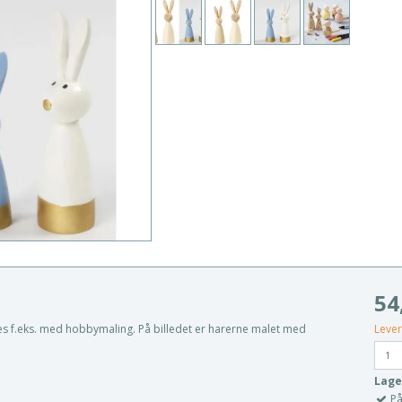
54
Lever
eres f.eks. med hobbymaling. På billedet er harerne malet med
Lage
På