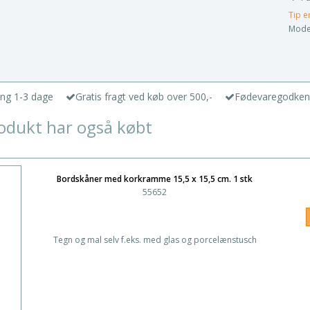
Tip e
Model
ing 1-3 dage
Gratis fragt ved køb over 500,-
Fødevaregodken
odukt har også købt
Bordskåner med korkramme 15,5 x 15,5 cm. 1 stk
55652
Tegn og mal selv f.eks. med glas og porcelænstusch