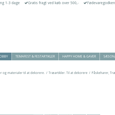
ing 1-3 dage
Gratis fragt ved køb over 500,-
Fødevaregodken
HOBBY
TEMAFEST & FESTARTIKLER
HAPPY HOME & GAVER
SÆSON
r og materialer til at dekorere.
/
Træartikler. Til at dekorere
/
Påskeharer, Træ