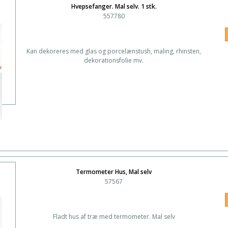
Hvepsefanger. Mal selv. 1 stk.
557780
Kan dekoreres med glas og porcelænstush, maling, rhinsten,
dekorationsfolie mv.
Termometer Hus, Mal selv
57567
Fladt hus af træ med termometer. Mal selv