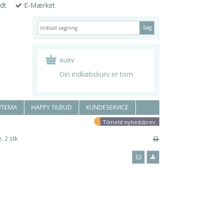
dt
E-Mærket
Søg
Din indkøbskurv er tom
/TEMA
HAPPY TILBUD
KUNDESERVICE
Tilmeld nyhedsbrev
. 2 stk