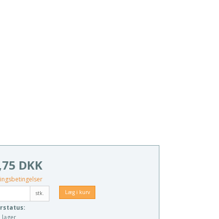
,75 DKK
ingsbetingelser
Læg i kurv
stk.
rstatus:
 lager