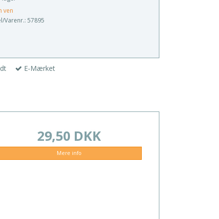
n ven
/Varenr.:
57895
dt
E-Mærket
29,50 DKK
Mere info