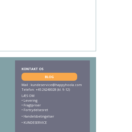
KONTAKT OS
BLOG
Mail :
kundeservice@happyhoola.com
Telefon: +45 26240028 (kl. 9-12)
LÆS OM
•
Levering
•
Fragtpriser
•
Fortrydelsesret
• Handelsbetingelser
•
KUNDESERVICE