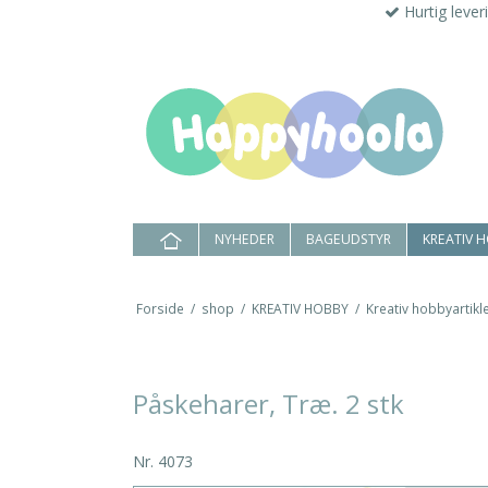
Hurtig lever
NYHEDER
BAGEUDSTYR
KREATIV 
Forside
/
shop
/
KREATIV HOBBY
/
Kreativ hobbyartikle
Påskeharer, Træ. 2 stk
Nr.
4073