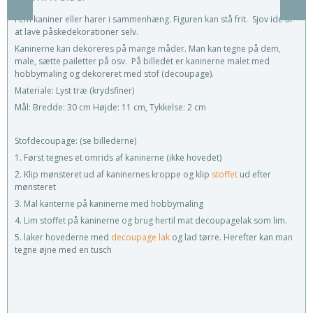
Fem kaniner eller harer i sammenhæng. Figuren kan stå frit. Sjov idé til
at lave påskedekorationer selv.
Kaninerne kan dekoreres på mange måder. Man kan tegne på dem,
male, sætte pailetter på osv. På billedet er kaninerne malet med
hobbymaling og dekoreret med stof (decoupage).
Materiale: Lyst træ (krydsfiner)
Mål: Bredde: 30 cm Højde: 11 cm, Tykkelse: 2 cm
Stofdecoupage: (se billederne)
1. Først tegnes et omrids af kaninerne (ikke hovedet)
2. Klip mønsteret ud af kaninernes kroppe og klip
stoffet
ud efter
mønsteret
3. Mal kanterne på kaninerne med hobbymaling
4. Lim stoffet på kaninerne og brug hertil mat decoupagelak som lim.
5. laker hovederne med
decoupage lak
og lad tørre. Herefter kan man
tegne øjne med en tusch