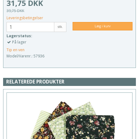
31,75 DKK
39,75 DKK
Leveringsbetingelser
Læg i kurv
stk.
Lagerstatus:
På lager
Tip en ven
Model/Varenr.:
57936
RELATEREDE PRODUKTER