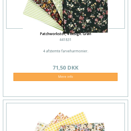
Patchworkstof, 4 design. Grøn
441831
4 afstemte farveharmonier.
71,50 DKK
Mere info