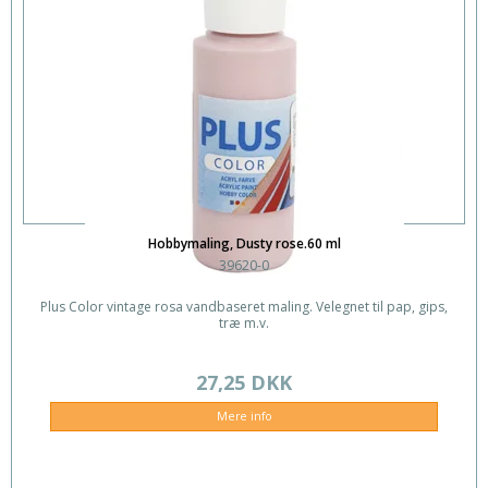
Hobbymaling, Dusty rose.60 ml
39620-0
Plus Color vintage rosa vandbaseret maling. Velegnet til pap, gips,
træ m.v.
27,25 DKK
Mere info