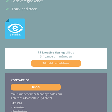
Fødevaregodkendt
Track and trace
Få kreative tips og tilbud
3-4 gange om måneden
Tilmeld nyhedsbrev
KONTAKT OS
BLOG
Mail :
kundeservice@happyhoola.com
Telefon: +45 26240028 (kl. 9-12)
LÆS OM
•
Levering
•
Fragtpriser