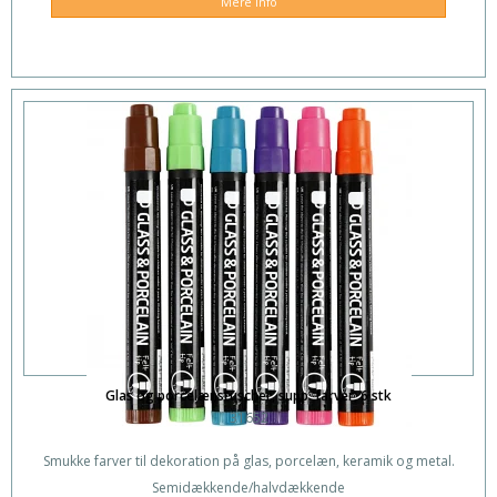
Mere info
Glas og porcelænstuscher, supp. farver, 6 stk
31652
Smukke farver til dekoration på glas, porcelæn, keramik og metal.
Semidækkende/halvdækkende