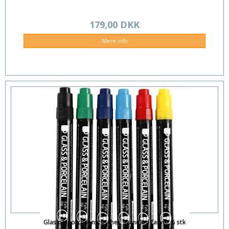
179,00 DKK
Mere info
Glas og porcelænstuscher, standard farver, 6 stk