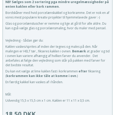
NB! Sælges som 2 sortering pga mindre uregelmæssigheder på
enten kaklen eller kork rammen.
Bordskåner med hvid porcelænskakkel og korkramme. Det er nok en af
vores mest populære kreativ projekter til hjemmelavede gaver :-)
Glas og porcelænstuscher er nemme og lige at gå til for alle aldre. Du
kan også vælge glas og porcelænsmaling, hvor du maler med pensel.
Vejledning - Sådan gør du:
Kaklen vaskes/sprites af inden der tegnes og males på den. Når
malingen er HELT tør , fikseres kaklen i ovnen.
Bemærk
at grader og tid
i ovnen kan variere afhængig af hvilken farver du anvender. Det
anbefales at følge den vejledning som står på pakken med farver for
det bedste resultat.
Du kan evt vælge at lime kaklen fast i korkrammen
efter
fiksering
(
korkrammen kan ikke tåle at komme i ovn
.)
En færdig kakkel kan vaskes af i hånden.
Mål:
Udvendig 15,5 x 15,5 cm x 1 cm. Kaklen er 11 x 11 x 0,5 cm.
18,50 DKK