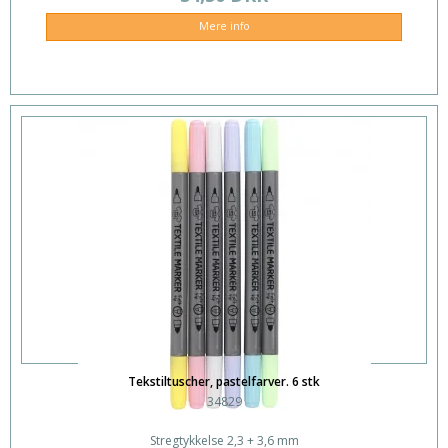
Mere info
Tekstiltuscher, pastelfarver. 6 stk
34829
Stregtykkelse 2,3 + 3,6 mm