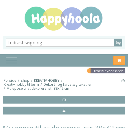
Søg
Tilmeld nyhedsbrev
Forside
/
shop
/
KREATIV HOBBY
/
Kreativ hobby til børn
/
Dekorér og farvelæg tekstiler
/
Mulepose til at dekorere. str 38x42 cm
Mulepose til at dekorere. str 38x42 cm