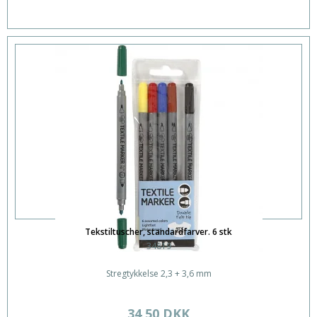
Tekstiltuscher, standardfarver. 6 stk
34819
Stregtykkelse 2,3 + 3,6 mm
34,50 DKK