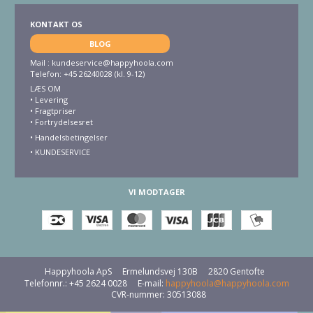
KONTAKT OS
BLOG
Mail :
kundeservice@happyhoola.com
Telefon: +45 26240028 (kl. 9-12)
LÆS OM
•
Levering
•
Fragtpriser
•
Fortrydelsesret
• Handelsbetingelser
•
KUNDESERVICE
VI MODTAGER
Happyhoola ApS
Ermelundsvej 130B
2820 Gentofte
Telefonnr.
:
+45 2624 0028
E-mail
:
happyhoola@happyhoola.com
CVR-nummer
:
30513088