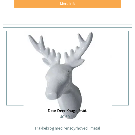
Mere info
Dear Deer Knage, hvid.
40-50-11
Frakkekrog med rensdyrhoved i metal