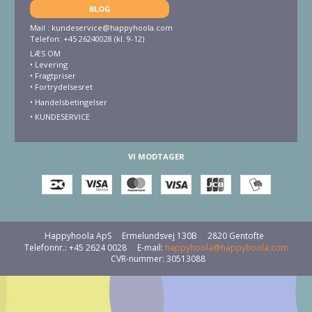
BLOG
Mail :
kundeservice@happyhoola.com
Telefon: +45 26240028 (kl. 9-12)
LÆS OM
•
Levering
•
Fragtpriser
•
Fortrydelsesret
• Handelsbetingelser
•
KUNDESERVICE
VI MODTAGER
Happyhoola ApS
Ermelundsvej 130B
2820 Gentofte
Telefonnr.
:
+45 2624 0028
E-mail
:
happyhoola@happyhoola.com
CVR-nummer
:
30513088