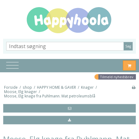
Søg
Tilmeld nyhedsbrev
Forside
/
shop
/
HAPPY HOME & GAVER
/
Knager
/
Moose, Elg knager
/
Moose, Elg knage fra Puhlmann. Mat petroleumsblå
Moose, Elg knage fra Puhlmann. Mat