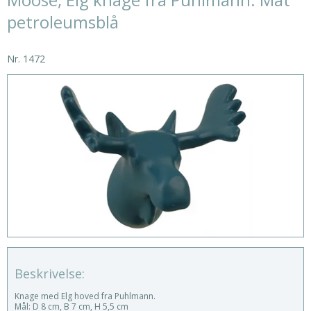
petroleumsblå
Nr.
1472
Beskrivelse:
Knage med Elg hoved fra Puhlmann.
Mål: D 8 cm, B 7 cm, H 5,5 cm