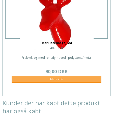
Dear Deer Knage, rød.
40-50-18
Frakkekrog med rensdyrhoved i polystone/metal
90,00 DKK
Mere info
Kunder der har købt dette produkt
har også købt