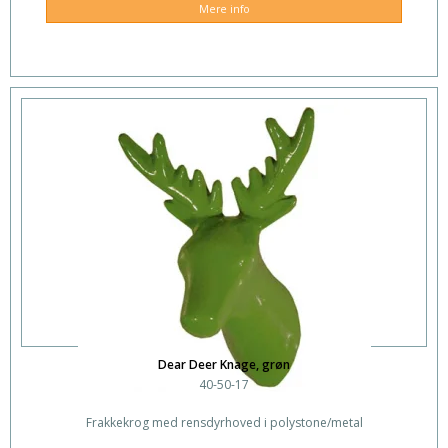
Mere info
Dear Deer Knage, grøn
40-50-17
Frakkekrog med rensdyrhoved i polystone/metal