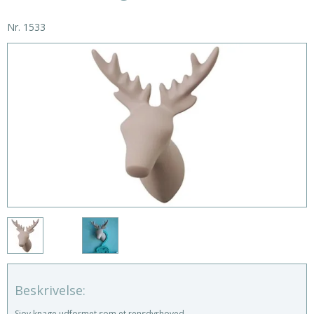
Nr.
1533
Beskrivelse:
Sjov knage udformet som et rensdyrhoved.