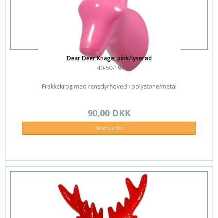
Dear Deer Knage, pink/lyserød
40-50-19
Frakkekrog med rensdyrhoved i polystone/metal
90,00 DKK
Mere info