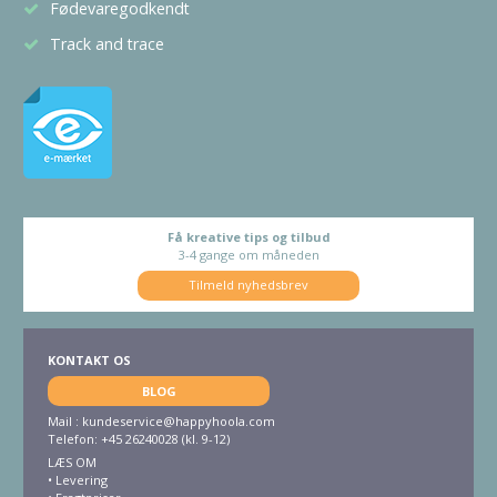
Fødevaregodkendt
Track and trace
Få kreative tips og tilbud
3-4 gange om måneden
Tilmeld nyhedsbrev
KONTAKT OS
BLOG
Mail :
kundeservice@happyhoola.com
Telefon: +45 26240028 (kl. 9-12)
LÆS OM
•
Levering