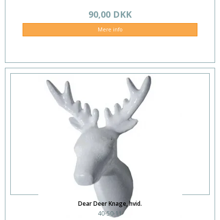
90,00 DKK
Mere info
Dear Deer Knage, hvid.
40-50-11