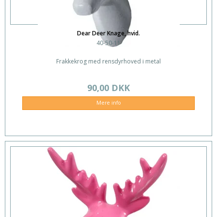
Dear Deer Knage, hvid.
40-50-11
Frakkekrog med rensdyrhoved i metal
90,00 DKK
Mere info