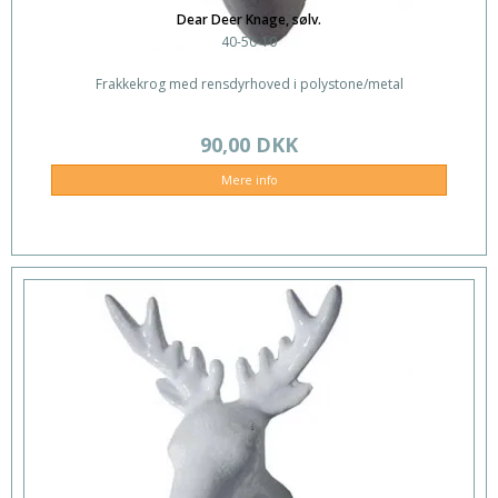
Dear Deer Knage, sølv.
40-50-10
Frakkekrog med rensdyrhoved i polystone/metal
90,00 DKK
Mere info