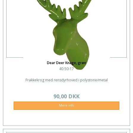
Dear Deer Knage, grøn
40-50-17
Frakkekrog med rensdyrhoved i polystone/metal
90,00 DKK
Mere info