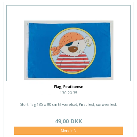
Flag, Piratbamse
130-20-35
Stort flag 135 x 90 cm til værelset, Pirat fest, sørøverfest.
49,00 DKK
Mere info