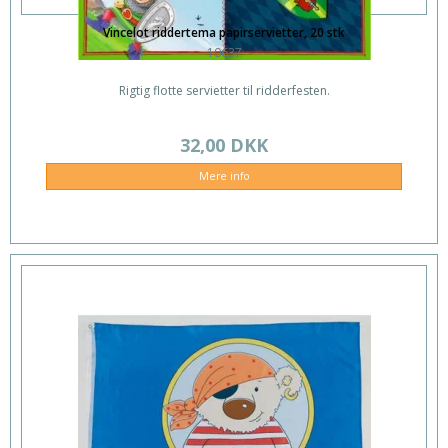
Vincelot riddertema papirservietter, 20 stk
10637
Rigtig flotte servietter til ridderfesten.
32,00 DKK
Mere info