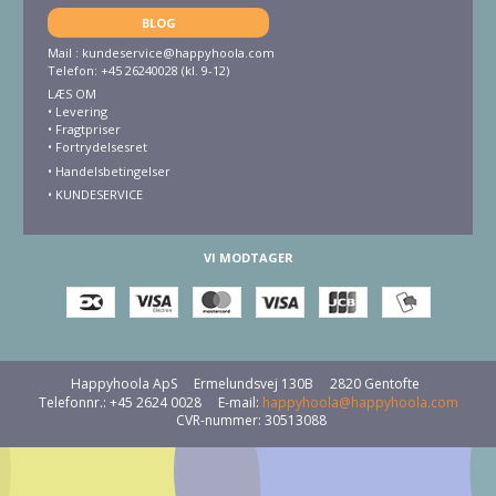
BLOG
Mail :
kundeservice@happyhoola.com
Telefon: +45 26240028 (kl. 9-12)
LÆS OM
•
Levering
•
Fragtpriser
•
Fortrydelsesret
• Handelsbetingelser
•
KUNDESERVICE
VI MODTAGER
Happyhoola ApS
Ermelundsvej 130B
2820 Gentofte
Telefonnr.
:
+45 2624 0028
E-mail
:
happyhoola@happyhoola.com
CVR-nummer
:
30513088