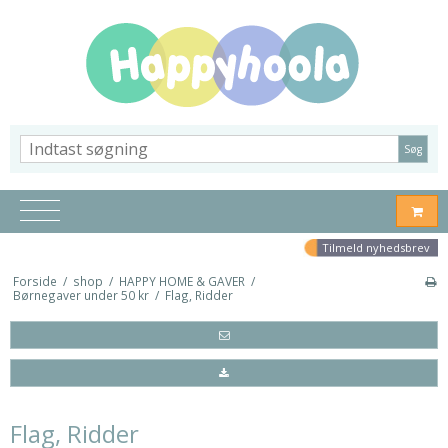
Søg
Tilmeld nyhedsbrev
Forside
/
shop
/
HAPPY HOME & GAVER
/
Børnegaver under 50 kr
/
Flag, Ridder
Flag, Ridder