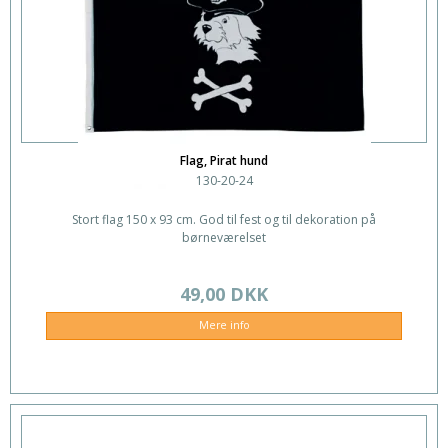
Flag, Pirat hund
130-20-24
Stort flag 150 x 93 cm. God til fest og til dekoration på
børneværelset
49,00 DKK
Mere info