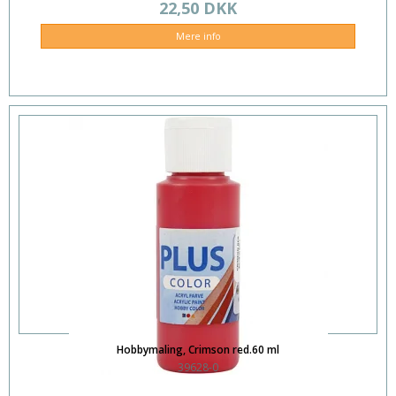
22,50 DKK
Mere info
Hobbymaling, Crimson red.60 ml
39628-0