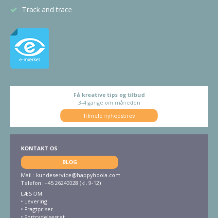
Track and trace
Få kreative tips og tilbud
3-4 gange om måneden
Tilmeld nyhedsbrev
KONTAKT OS
BLOG
Mail :
kundeservice@happyhoola.com
Telefon: +45 26240028 (kl. 9-12)
LÆS OM
•
Levering
•
Fragtpriser
•
Fortrydelsesret