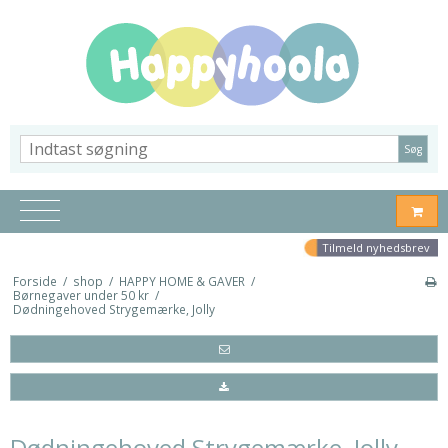
Søg
Tilmeld nyhedsbrev
Forside
/
shop
/
HAPPY HOME & GAVER
/
Børnegaver under 50 kr
/
Dødningehoved Strygemærke, Jolly
Dødningehoved Strygemærke, Jolly