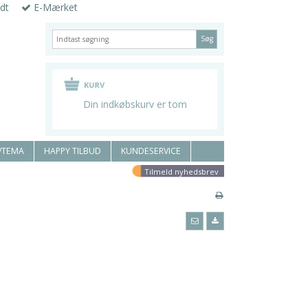
dt
E-Mærket
Søg
Din indkøbskurv er tom
/TEMA
HAPPY TILBUD
KUNDESERVICE
Tilmeld nyhedsbrev