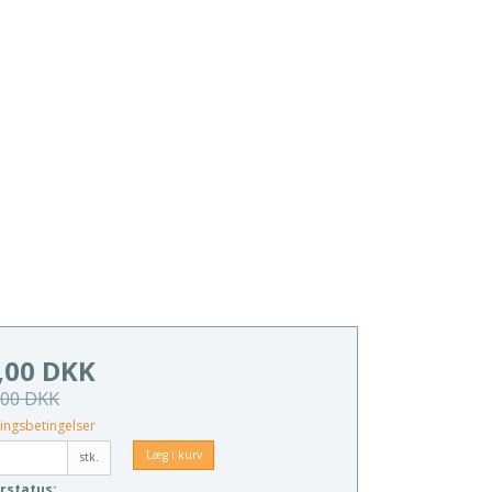
,00 DKK
,00 DKK
ingsbetingelser
Læg i kurv
stk.
rstatus: