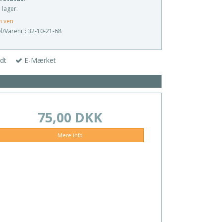
 lager.
n ven
/Varenr.:
32-10-21-68
dt
E-Mærket
75,00 DKK
Mere info