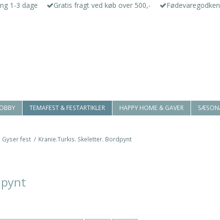
ing 1-3 dage
Gratis fragt ved køb over 500,-
Fødevaregodken
HOBBY
TEMAFEST & FESTARTIKLER
HAPPY HOME & GAVER
SÆSON
. Gyser fest
/
Kranie.Turkis. Skeletter. Bordpynt
dpynt