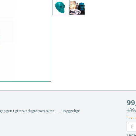
99
139
ngen i græskarlygternes skær........uhyggeligt!
Lever
Lage