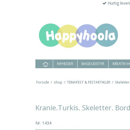
Hurtig lever
NYHEDER
BAGEUDSTYR
KREATIV 
Forside
/
shop
/
TEMAFEST & FESTARTIKLER
/
Skeletter
Kranie.Turkis. Skeletter. Bor
Nr.
1434