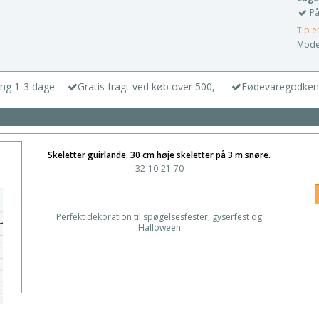
På
Tip e
Model
ing 1-3 dage
Gratis fragt ved køb over 500,-
Fødevaregodken
Skeletter guirlande. 30 cm høje skeletter på 3 m snøre.
32-10-21-70
Perfekt dekoration til spøgelsesfester, gyserfest og
Halloween