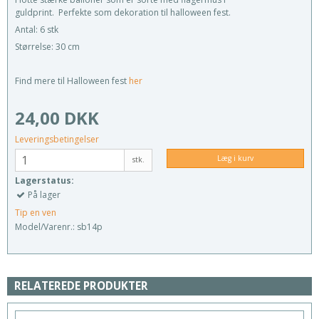
guldprint. Perfekte som dekoration til halloween fest.
Antal: 6 stk
Størrelse: 30 cm
Find mere til Halloween fest
her
24,00 DKK
Leveringsbetingelser
Læg i kurv
stk.
Lagerstatus:
På lager
Tip en ven
Model/Varenr.:
sb14p
RELATEREDE PRODUKTER