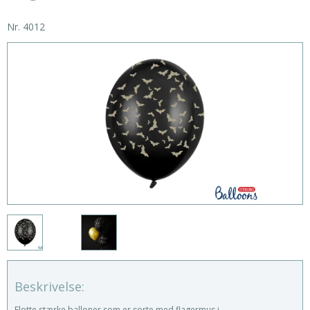
Nr.
4012
Beskrivelse:
Flotte stærke balloner som er sorte med flagermus i