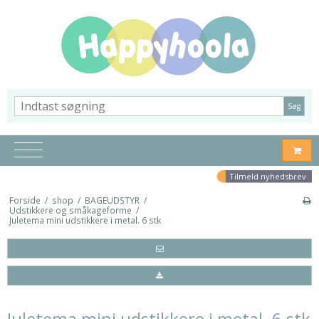
Søg
Tilmeld nyhedsbrev
Forside
/
shop
/
BAGEUDSTYR
/
Udstikkere og småkageforme
/
Juletema mini udstikkere i metal. 6 stk
Juletema mini udstikkere i metal. 6 stk