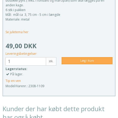
udstikke pynt ( feks. i fondant og marcipan) som skal lægges på en
anden kage.
6 stk i pakken
Mål: mål ca 3, 75 cm - 5 cm i længde
Materiale: metal
Se juletema her
49,00 DKK
Leveringsbetingelser
Læg i kurv
stk.
Lagerstatus:
På lager.
Tip en ven
Model/Varenr.:
2308-1109
Kunder der har købt dette produkt
har også købt