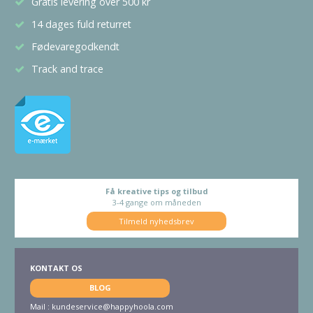
Gratis levering over 500 kr
14 dages fuld returret
Fødevaregodkendt
Track and trace
Få kreative tips og tilbud
3-4 gange om måneden
Tilmeld nyhedsbrev
KONTAKT OS
BLOG
Mail :
kundeservice@happyhoola.com