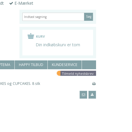
dt
E-Mærket
Søg
Din indkøbskurv er tom
/TEMA
HAPPY TILBUD
KUNDESERVICE
Tilmeld nyhedsbrev
CAKES og CUPCAKES. 8 stk