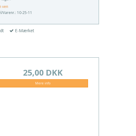
n ven
/Varenr.:
10-25-11
dt
E-Mærket
25,00 DKK
Mere info