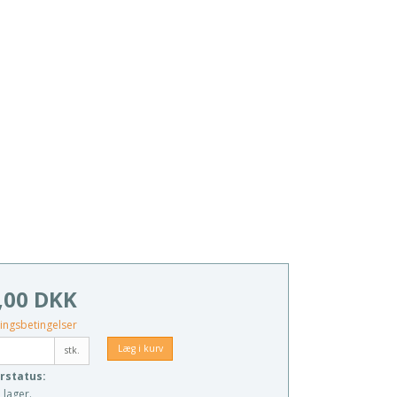
,00 DKK
ingsbetingelser
Læg i kurv
stk.
rstatus:
 lager.