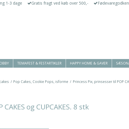
ing 1-3 dage
Gratis fragt ved køb over 500,-
Fødevaregodken
HOBBY
TEMAFEST & FESTARTIKLER
HAPPY HOME & GAVER
SÆSON
cakes
/
Pop Cakes, Cookie Pops, isforme
/
Princess Pix, prinsesser til POP 
POP CAKES og CUPCAKES. 8 stk