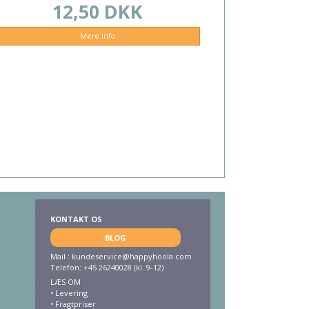
12,50 DKK
Mere info
KONTAKT OS
BLOG
Mail :
kundeservice@happyhoola.com
Telefon: +45 26240028 (kl. 9-12)
LÆS OM
•
Levering
•
Fragtpriser