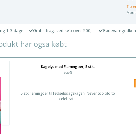
Tip e
Model
ing 1-3 dage
Gratis fragt ved køb over 500,-
Fødevaregodken
odukt har også købt
Kagelys med Flamingoer, 5 stk.
scs-8
5 stk flamingoer til fødselsdagskagen. Never too old to
celebrate!