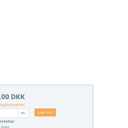
,00 DKK
ingsbetingelser
Læg i kurv
stk.
rstatus:
 lager.