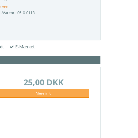
n ven
/Varenr.:
05-0-0113
dt
E-Mærket
25,00 DKK
Mere info