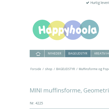
Hurtig lever
NYHEDER
BAGEUDSTYR
KREATIV 
Forside
/
shop
/
BAGEUDSTYR
/
Muffinsforme og Pop
MINI muffinsforme, Geometris
Nr.
4225