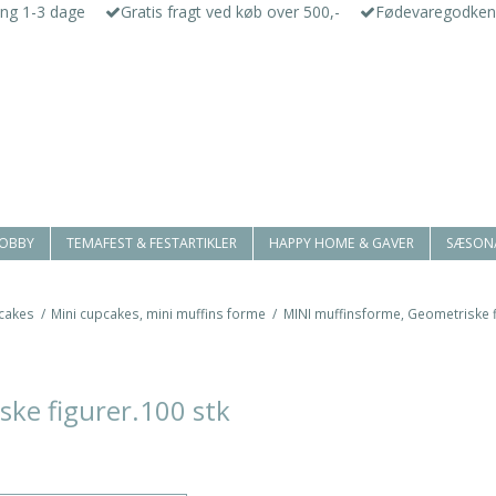
ing 1-3 dage
Gratis fragt ved køb over 500,-
Fødevaregodken
HOBBY
TEMAFEST & FESTARTIKLER
HAPPY HOME & GAVER
SÆSON
cakes
/
Mini cupcakes, mini muffins forme
/
MINI muffinsforme, Geometriske f
ke figurer.100 stk