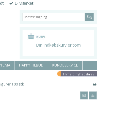
dt
E-Mærket
Søg
Din indkøbskurv er tom
/TEMA
HAPPY TILBUD
KUNDESERVICE
Tilmeld nyhedsbrev
igurer.100 stk