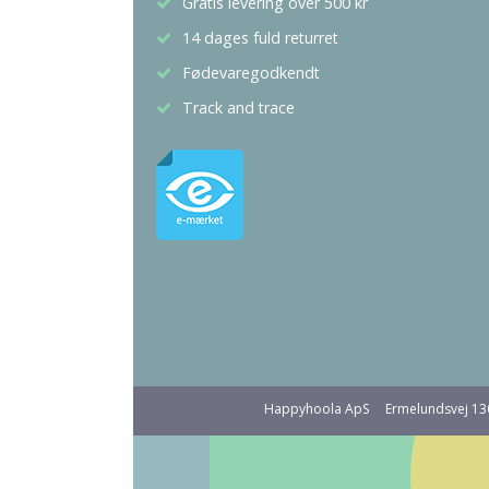
Gratis levering over 500 kr
14 dages fuld returret
Fødevaregodkendt
Track and trace
Happyhoola ApS
Ermelundsvej 1