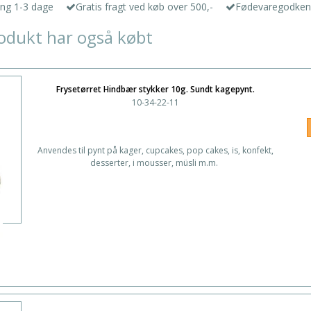
ing 1-3 dage
Gratis fragt ved køb over 500,-
Fødevaregodken
odukt har også købt
Frysetørret Hindbær stykker 10g. Sundt kagepynt.
10-34-22-11
Anvendes til pynt på kager, cupcakes, pop cakes, is, konfekt,
desserter, i mousser, müsli m.m.