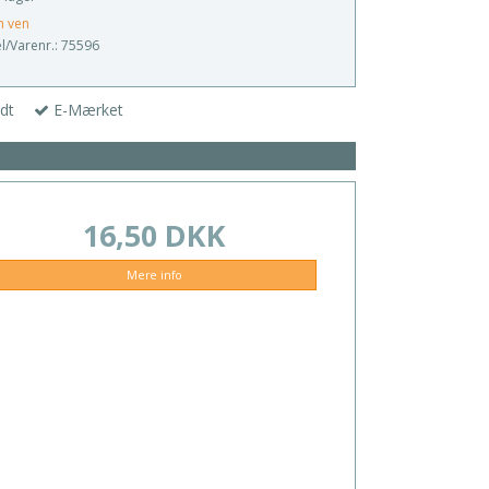
n ven
/Varenr.:
75596
dt
E-Mærket
16,50 DKK
Mere info