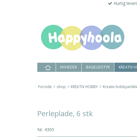
Hurtig lever
NYHEDER
BAGEUDSTYR
KREATIV 
Forside
/
shop
/
KREATIV HOBBY
/
Kreativ hobbyartikle
Perleplade, 6 stk
Nr.
4305