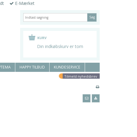
dt
E-Mærket
Søg
Din indkøbskurv er tom
/TEMA
HAPPY TILBUD
KUNDESERVICE
Tilmeld nyhedsbrev