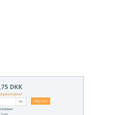
,75 DKK
ingsbetingelser
Læg i kurv
stk.
rstatus:
 lager