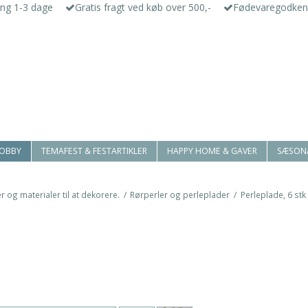
ing 1-3 dage
Gratis fragt ved køb over 500,-
Fødevaregodken
HOBBY
TEMAFEST & FESTARTIKLER
HAPPY HOME & GAVER
SÆSON
r og materialer til at dekorere.
/
Rørperler og perleplader
/
Perleplade, 6 stk