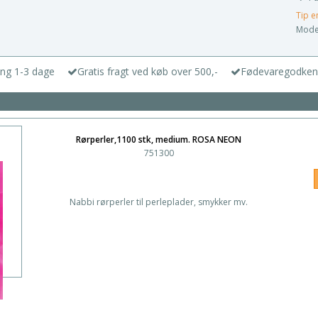
Tip e
Model
ing 1-3 dage
Gratis fragt ved køb over 500,-
Fødevaregodken
Rørperler,1100 stk, medium. ROSA NEON
751300
Nabbi rørperler til perleplader, smykker mv.