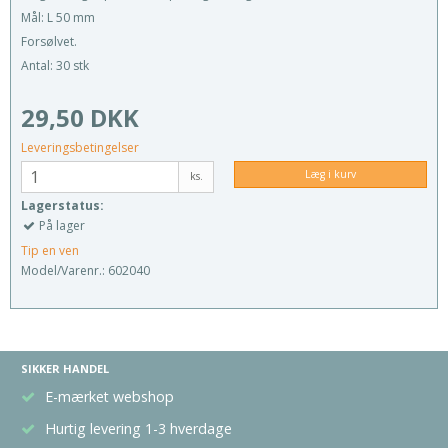
Mål: L 50 mm
Forsølvet.
Antal: 30 stk
29,50 DKK
Leveringsbetingelser
Læg i kurv
ks.
Lagerstatus:
På lager
Tip en ven
Model/Varenr.:
602040
SIKKER HANDEL
E-mærket webshop
Hurtig levering 1-3 hverdage