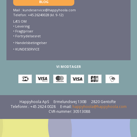
BLOG
Mail :
kundeservice@happyhoola.com
Telefon: +45 26240028 (kl. 9-12)
LÆS OM
•
Levering
•
Fragtpriser
•
Fortrydelsesret
• Handelsbetingelser
•
KUNDESERVICE
VI MODTAGER
Happyhoola ApS
Ermelundsvej 130B
2820 Gentofte
Telefonnr.
:
+45 2624 0028
E-mail
:
happyhoola@happyhoola.com
CVR-nummer
:
30513088