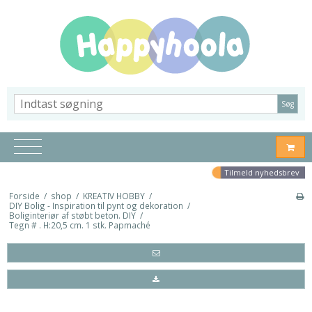
Søg
Tilmeld nyhedsbrev
Forside
/
shop
/
KREATIV HOBBY
/
DIY Bolig - Inspiration til pynt og dekoration
/
Boliginteriør af støbt beton. DIY
/
Tegn # . H:20,5 cm. 1 stk. Papmaché