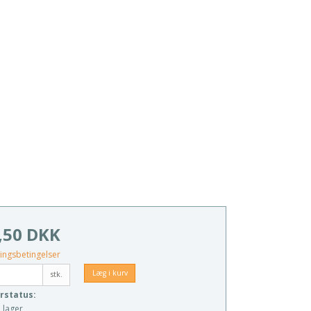
,50 DKK
ingsbetingelser
Læg i kurv
stk.
rstatus:
 lager