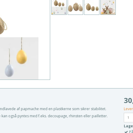
30
Lever
lavede af papmache med en plastkerne som sikrer stabilitet.
an også pyntes med f.eks. decoupage, rhinsten eller pailletter.
Lage
På