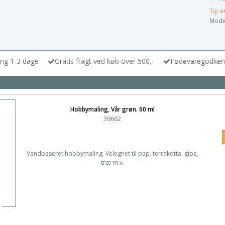
Tip e
Model
ing 1-3 dage
Gratis fragt ved køb over 500,-
Fødevaregodken
Hobbymaling, Vår grøn. 60 ml
39662
Vandbaseret hobbymaling. Velegnet til pap, terrakotta, gips,
træ m.v.