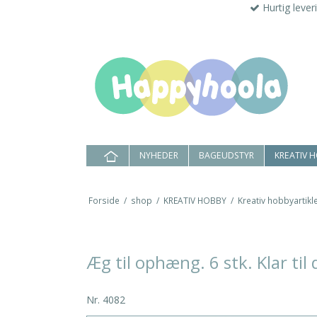
Hurtig lever
NYHEDER
BAGEUDSTYR
KREATIV 
Forside
/
shop
/
KREATIV HOBBY
/
Kreativ hobbyartikle
Æg til ophæng. 6 stk. Klar til
Nr.
4082