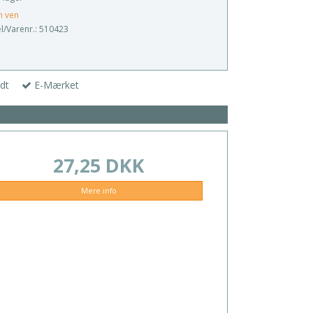
n ven
/Varenr.:
510423
dt
E-Mærket
27,25 DKK
Mere info