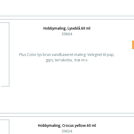
Hobbymaling, Lyseblå.60 ml
39664
Plus Color lys brun vandbaseret maling. Velegnet til pap,
gips, terrakotta, træ m.v.
Hobbymaling, Crocus yellow.60 ml
39634