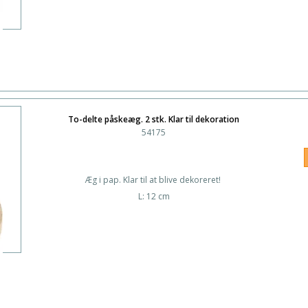
To-delte påskeæg. 2 stk. Klar til dekoration
54175
Æg i pap. Klar til at blive dekoreret!
L: 12 cm