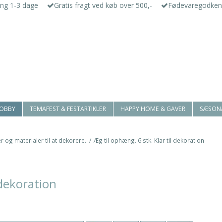
ing 1-3 dage
Gratis fragt ved køb over 500,-
Fødevaregodken
HOBBY
TEMAFEST & FESTARTIKLER
HAPPY HOME & GAVER
SÆSON
r og materialer til at dekorere.
/
Æg til ophæng. 6 stk. Klar til dekoration
 dekoration