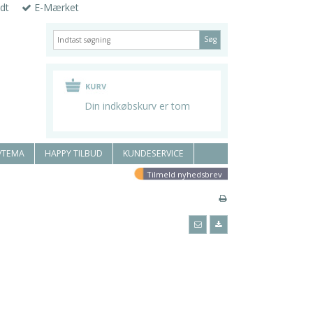
dt
E-Mærket
Søg
Din indkøbskurv er tom
/TEMA
HAPPY TILBUD
KUNDESERVICE
Tilmeld nyhedsbrev