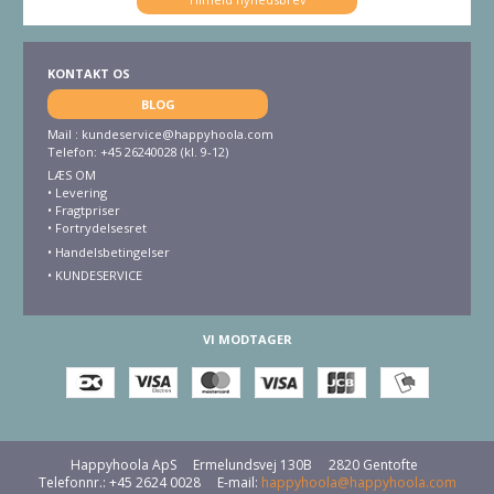
KONTAKT OS
BLOG
Mail :
kundeservice@happyhoola.com
Telefon: +45 26240028 (kl. 9-12)
LÆS OM
•
Levering
•
Fragtpriser
•
Fortrydelsesret
• Handelsbetingelser
•
KUNDESERVICE
VI MODTAGER
Happyhoola ApS
Ermelundsvej 130B
2820 Gentofte
Telefonnr.
:
+45 2624 0028
E-mail
:
happyhoola@happyhoola.com