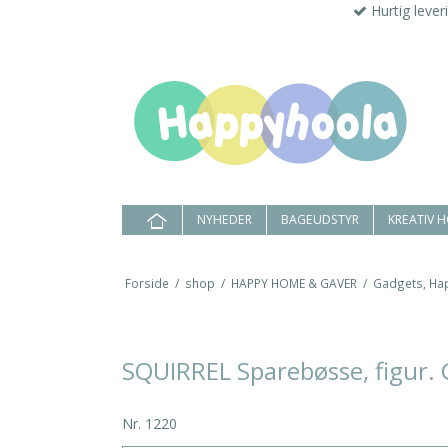
Hurtig lever
NYHEDER
BAGEUDSTYR
KREATIV 
Forside
/
shop
/
HAPPY HOME & GAVER
/
Gadgets, Ha
SQUIRREL Sparebøsse, figur.
Nr.
1220