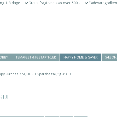
ing 1-3 dage
Gratis fragt ved køb over 500,-
Fødevaregodken
HOBBY
TEMAFEST & FESTARTIKLER
HAPPY HOME & GAVER
SÆSON
ppy Surprise
/
SQUIRREL Sparebøsse, figur. GUL
 GUL