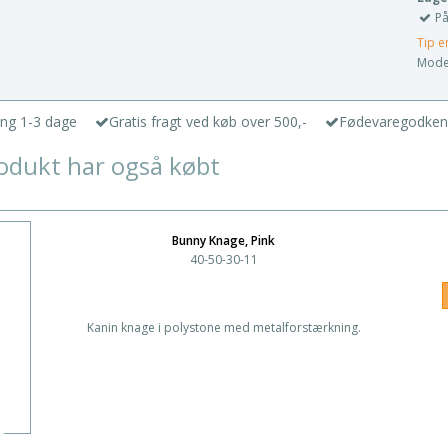
På
Tip e
Model
ing 1-3 dage
Gratis fragt ved køb over 500,-
Fødevaregodken
odukt har også købt
Bunny Knage, Pink
40-50-30-11
Kanin knage i polystone med metalforstærkning.