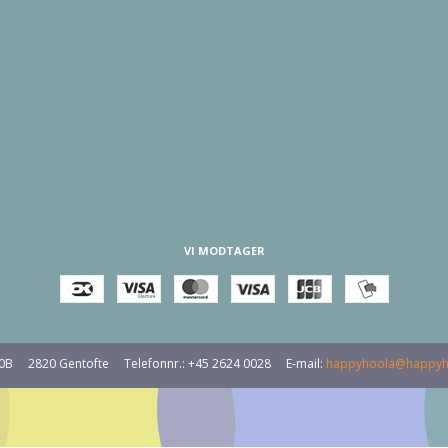
VI MODTAGER
30B
2820 Gentofte
Telefonnr.
:
+45 2624 0028
E-mail
:
happyhoola@happyh