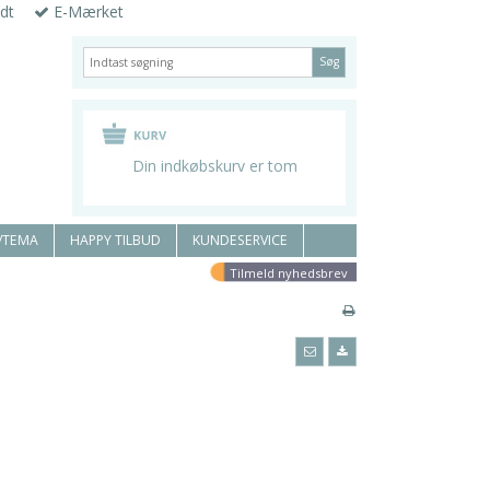
dt
E-Mærket
Søg
Din indkøbskurv er tom
/TEMA
HAPPY TILBUD
KUNDESERVICE
Tilmeld nyhedsbrev