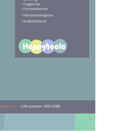
•
Fragtpriser
•
Fortrydelsesret
• Handelsbetingelser
•
KUNDESERVICE
oola.com
CVR-nummer
:
30513088