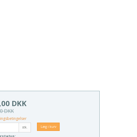
,00 DKK
00 DKK
ingsbetingelser
Læg i kurv
stk.
rstatus: