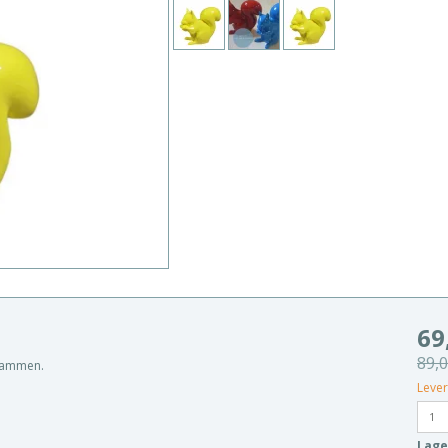
69
89,
r sammen.
Lever
Lage