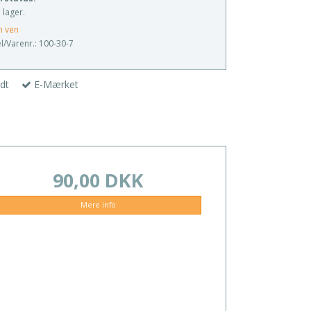
 lager.
n ven
/Varenr.:
100-30-7
dt
E-Mærket
90,00 DKK
Mere info