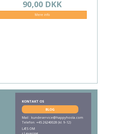
90,00 DKK
Mere info
KONTAKT OS
BLOG
Mail :
kundeservice@happyhoola.com
Telefon: +45 26240028 (kl. 9-12)
LÆS OM
•
Levering