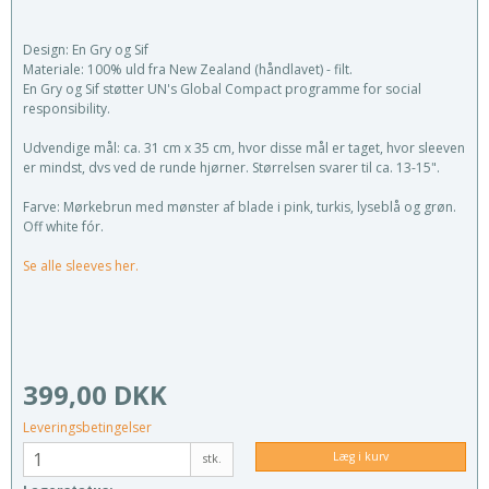
Design: En Gry og Sif
Materiale: 100% uld fra New Zealand (håndlavet) - filt.
En Gry og Sif støtter UN's Global Compact programme for social
responsibility.
Udvendige mål: ca. 31 cm x 35 cm, hvor disse mål er taget, hvor sleeven
er mindst, dvs ved de runde hjørner. Størrelsen svarer til ca. 13-15".
Farve: Mørkebrun med mønster af blade i pink, turkis, lyseblå og grøn.
Off white fór.
Se alle sleeves her.
399,00 DKK
Leveringsbetingelser
Læg i kurv
stk.