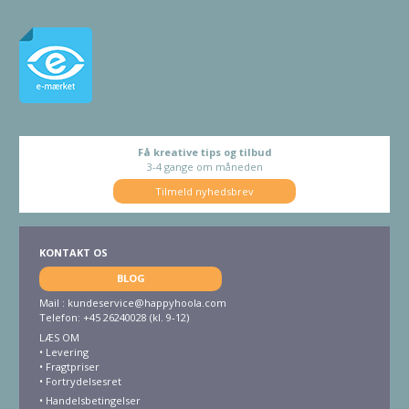
Få kreative tips og tilbud
3-4 gange om måneden
Tilmeld nyhedsbrev
KONTAKT OS
BLOG
Mail :
kundeservice@happyhoola.com
Telefon: +45 26240028 (kl. 9-12)
LÆS OM
•
Levering
•
Fragtpriser
•
Fortrydelsesret
• Handelsbetingelser