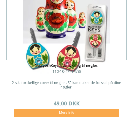
MatryoshKeys. Udsmykning til nøgler.
110-10-47 (1478)
2 stk. forskellige cover til nøgler . Så kan du kende forskel på dine
nøgler.
49,00 DKK
Mere info