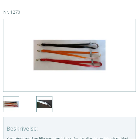
Nr.
1270
Beskrivelse:
Kombiner med en lille vedhængstaske/pung eller en nøgle udsmykket