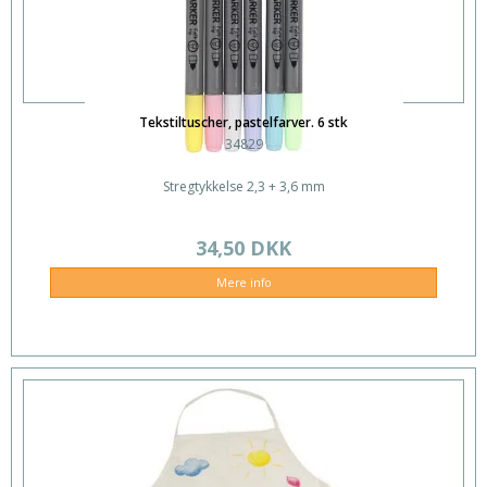
Tekstiltuscher, pastelfarver. 6 stk
34829
Stregtykkelse 2,3 + 3,6 mm
34,50 DKK
Mere info