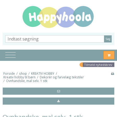
Søg
Tilmeld nyhedsbrev
Forside
/
shop
/
KREATIV HOBBY
/
Kreativ hobby til børn
/
Dekorér og farvelæg tekstiler
/
Ovnhandske, mal selv. 1 stk
Ovnhandske, mal selv. 1 stk