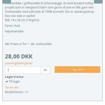
Ovnhandske / grillhandske til at farvelægge. Et nemt kreativt hobby
projekt som er velegnet til børn som gerne vil lave en lille gave selv.
Ovnhandske med yderside af 100% bomuld. Der er ophængsstrop.
Den ene side er quiltet.
Mål: 18 x 28 cm (145g/m2)
Farve: Hvid.
Højrehandske.
NB: Prisen er for 1 stk. ovnhandske
28,00 DKK
Leveringsbetingelser
Læg i kurv
stk.
Lagerstatus:
På lager.
Tip en ven
Model/Varenr.:
11