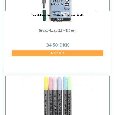
Tekstiltuscher, standardfarver. 6 stk
34819
Stregtykkelse 2,3 + 3,6 mm
34,50 DKK
Mere info